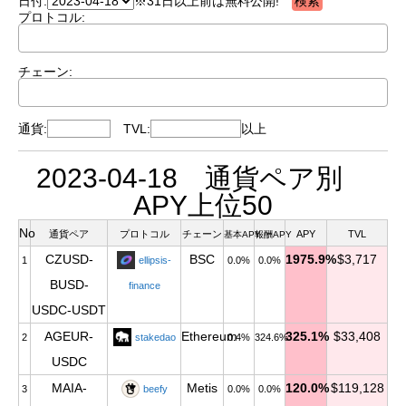
日付:
※31日以上前は無料公開!
プロトコル:
チェーン:
通貨:
TVL:
以上
2023-04-18 通貨ペア別
APY上位50
No
通貨ペア
プロトコル
チェーン
APY
TVL
基本APY
報酬APY
CZUSD-
BSC
1975.9%
$3,717
1
ellipsis-
0.0%
0.0%
BUSD-
finance
USDC-USDT
AGEUR-
Ethereum
325.1%
$33,408
2
stakedao
0.4%
324.6%
USDC
MAIA-
Metis
120.0%
$119,128
3
beefy
0.0%
0.0%