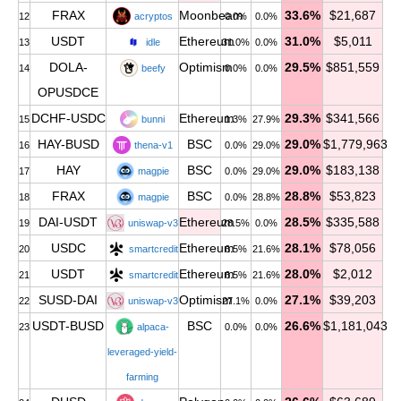
FRAX
Moonbeam
33.6%
$21,687
12
acryptos
0.0%
0.0%
USDT
Ethereum
31.0%
$5,011
13
idle
31.0%
0.0%
DOLA-
Optimism
29.5%
$851,559
14
beefy
0.0%
0.0%
OPUSDCE
DCHF-USDC
Ethereum
29.3%
$341,566
15
bunni
1.3%
27.9%
HAY-BUSD
BSC
29.0%
$1,779,963
16
thena-v1
0.0%
29.0%
HAY
BSC
29.0%
$183,138
17
magpie
0.0%
29.0%
FRAX
BSC
28.8%
$53,823
18
magpie
0.0%
28.8%
DAI-USDT
Ethereum
28.5%
$335,588
19
uniswap-v3
28.5%
0.0%
USDC
Ethereum
28.1%
$78,056
20
smartcredit
6.5%
21.6%
USDT
Ethereum
28.0%
$2,012
21
smartcredit
6.5%
21.6%
SUSD-DAI
Optimism
27.1%
$39,203
22
uniswap-v3
27.1%
0.0%
USDT-BUSD
BSC
26.6%
$1,181,043
23
alpaca-
0.0%
0.0%
leveraged-yield-
farming