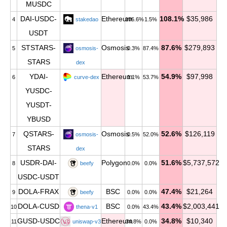
MUSDC
DAI-USDC-
Ethereum
108.1%
$35,986
4
stakedao
106.6%
1.5%
USDT
STSTARS-
Osmosis
87.6%
$279,893
5
osmosis-
0.3%
87.4%
STARS
dex
YDAI-
Ethereum
54.9%
$97,998
6
curve-dex
1.1%
53.7%
YUSDC-
YUSDT-
YBUSD
QSTARS-
Osmosis
52.6%
$126,119
7
osmosis-
0.5%
52.0%
STARS
dex
USDR-DAI-
Polygon
51.6%
$5,737,572
8
beefy
0.0%
0.0%
USDC-USDT
DOLA-FRAX
BSC
47.4%
$21,264
9
beefy
0.0%
0.0%
DOLA-CUSD
BSC
43.4%
$2,003,441
10
thena-v1
0.0%
43.4%
GUSD-USDC
Ethereum
34.8%
$10,340
11
uniswap-v3
34.8%
0.0%