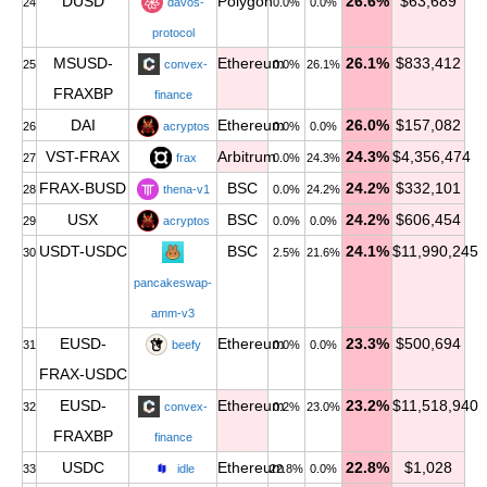
DUSD
Polygon
26.6%
$63,689
24
davos-
0.0%
0.0%
protocol
MSUSD-
Ethereum
26.1%
$833,412
25
convex-
0.0%
26.1%
FRAXBP
finance
DAI
Ethereum
26.0%
$157,082
26
acryptos
0.0%
0.0%
VST-FRAX
Arbitrum
24.3%
$4,356,474
27
frax
0.0%
24.3%
FRAX-BUSD
BSC
24.2%
$332,101
28
thena-v1
0.0%
24.2%
USX
BSC
24.2%
$606,454
29
acryptos
0.0%
0.0%
USDT-USDC
BSC
24.1%
$11,990,245
30
2.5%
21.6%
pancakeswap-
amm-v3
EUSD-
Ethereum
23.3%
$500,694
31
beefy
0.0%
0.0%
FRAX-USDC
EUSD-
Ethereum
23.2%
$11,518,940
32
convex-
0.2%
23.0%
FRAXBP
finance
USDC
Ethereum
22.8%
$1,028
33
idle
22.8%
0.0%