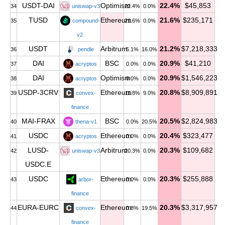
USDT-DAI
Optimism
22.4%
$45,853
34
uniswap-v3
22.4%
0.0%
TUSD
Ethereum
21.6%
$235,171
35
compound-
21.6%
0.0%
v2
USDT
Arbitrum
21.2%
$7,218,333
36
pendle
5.1%
16.0%
DAI
BSC
20.9%
$41,210
37
acryptos
0.0%
0.0%
DAI
Optimism
20.9%
$1,546,223
38
acryptos
0.0%
0.0%
USDP-3CRV
Ethereum
20.8%
$8,909,891
39
convex-
11.8%
9.0%
finance
MAI-FRAX
BSC
20.5%
$2,824,983
40
thena-v1
0.0%
20.5%
USDC
Ethereum
20.4%
$323,477
41
acryptos
0.0%
0.0%
LUSD-
Arbitrum
20.3%
$109,682
42
uniswap-v3
20.3%
0.0%
USDC.E
USDC
Ethereum
20.3%
$255,888
43
arbor-
0.0%
0.0%
finance
EURA-EURC
Ethereum
20.3%
$3,317,957
44
convex-
0.8%
19.5%
finance