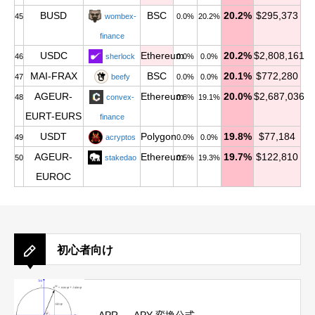
BUSD
BSC
20.2%
$295,373
45
wombex-
0.0%
20.2%
finance
USDC
Ethereum
20.2%
$2,808,161
46
sherlock
0.0%
0.0%
MAI-FRAX
BSC
20.1%
$772,280
47
beefy
0.0%
0.0%
AGEUR-
Ethereum
20.0%
$2,687,036
48
convex-
0.8%
19.1%
EURT-EURS
finance
USDT
Polygon
19.8%
$77,184
49
acryptos
0.0%
0.0%
AGEUR-
Ethereum
19.7%
$122,810
50
stakedao
0.5%
19.3%
EUROC
初心者向け
APR ⇔ APY 変換公式