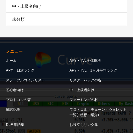
中・上級者向け
未分類
メニュー
ホーム
APY・TVL全体推移
APY 日次ランク
APY・TVL 1ヶ月平均ランク
ステーブルコインリスト
リスク・ハックの谷
初心者向け
中・上級者向け
プロトコルの森
ファーミングの村
翻訳記事
プロトコル・チェーン・ウォレット
一覧(+感想・紹介)
DeFi用語集
お役立ちリンク集