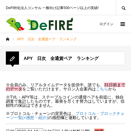
SEARCH
DeFi特化法人コンサル 一般向け記事500ページ以上の実績!
ログイン
APY 日次 全通貨ペア ランキング
ホーム
APY 日次 全通貨ペア ランキング
※会員のみ、リアルタイムデータを提供中。誰でも、
31日前まで
のデータ
をご覧いただけます。サロン入会案内は
こちら
から
※TVL・APY等は、ステーブルコインの通貨ペアを前提に、独自
調査で集計したものです。最善を尽くす努力はしていますが、信
頼性の保証はできません。
※プロトコル・チェーンの背景色は、
プロトコル・ブロックチェ
ーン一覧(+感想・紹介)
の感想欄と連動しています。