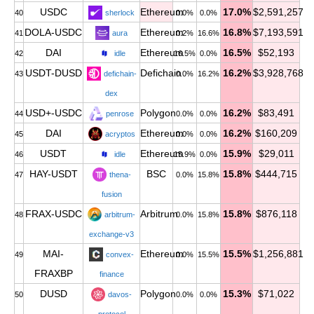
USDC
Ethereum
17.0%
$2,591,257
40
sherlock
0.0%
0.0%
DOLA-USDC
Ethereum
16.8%
$7,193,591
41
aura
0.2%
16.6%
DAI
Ethereum
16.5%
$52,193
42
idle
16.5%
0.0%
USDT-DUSD
Defichain
16.2%
$3,928,768
43
defichain-
0.0%
16.2%
dex
USD+-USDC
Polygon
16.2%
$83,491
44
penrose
0.0%
0.0%
DAI
Ethereum
16.2%
$160,209
45
acryptos
0.0%
0.0%
USDT
Ethereum
15.9%
$29,011
46
idle
15.9%
0.0%
HAY-USDT
BSC
15.8%
$444,715
47
thena-
0.0%
15.8%
fusion
FRAX-USDC
Arbitrum
15.8%
$876,118
48
arbitrum-
0.0%
15.8%
exchange-v3
MAI-
Ethereum
15.5%
$1,256,881
49
convex-
0.0%
15.5%
FRAXBP
finance
DUSD
Polygon
15.3%
$71,022
50
davos-
0.0%
0.0%