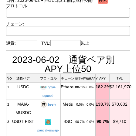
日付:
※31日以上前は無料公開!
プロトコル:
チェーン:
通貨:
TVL:
以上
2023-06-02 通貨ペア別
APY上位50
No
通貨ペア
プロトコル
チェーン
APY
TVL
基本APY
報酬APY
USDC
Ethereum
182.2%
$2,161,970
1
opyn-
182.2%
0.0%
squeeth
MAIA-
Metis
133.7%
$70,602
2
beefy
0.0%
0.0%
MUSDC
USDT-FIST
BSC
90.7%
$9,710
3
90.7%
0.0%
pancakeswap-