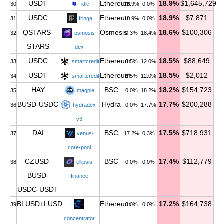
USDT
Ethereum
18.9%
$1,645,729
30
idle
18.9%
0.0%
USDC
Ethereum
18.9%
$7,871
31
fringe
18.9%
0.0%
QSTARS-
Osmosis
18.6%
$100,306
32
osmosis-
0.3%
18.4%
STARS
dex
USDC
Ethereum
18.5%
$88,649
33
smartcredit
6.5%
12.0%
USDT
Ethereum
18.5%
$2,012
34
smartcredit
6.5%
12.0%
HAY
BSC
18.2%
$154,723
35
magpie
0.0%
18.2%
BUSD-USDC
Hydra
17.7%
$200,288
36
hydradex-
0.0%
17.7%
v3
DAI
BSC
17.5%
$718,931
37
venus-
17.2%
0.3%
core-pool
CZUSD-
BSC
17.4%
$112,779
38
ellipsis-
0.0%
0.0%
BUSD-
finance
USDC-USDT
BLUSD+LUSD
Ethereum
17.2%
$164,738
39
0.0%
0.0%
concentrator