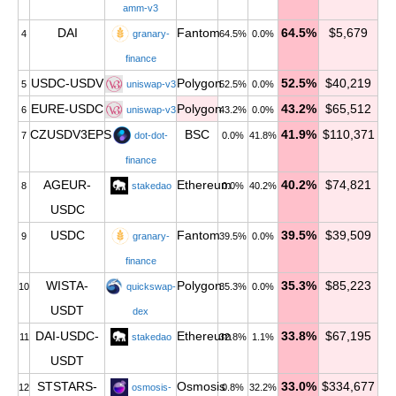
amm-v3
DAI
Fantom
64.5%
$5,679
4
granary-
64.5%
0.0%
finance
USDC-USDV
Polygon
52.5%
$40,219
5
uniswap-v3
52.5%
0.0%
EURE-USDC
Polygon
43.2%
$65,512
6
uniswap-v3
43.2%
0.0%
CZUSDV3EPS
BSC
41.9%
$110,371
7
dot-dot-
0.0%
41.8%
finance
AGEUR-
Ethereum
40.2%
$74,821
8
stakedao
0.0%
40.2%
USDC
USDC
Fantom
39.5%
$39,509
9
granary-
39.5%
0.0%
finance
WISTA-
Polygon
35.3%
$85,223
10
quickswap-
35.3%
0.0%
USDT
dex
DAI-USDC-
Ethereum
33.8%
$67,195
11
stakedao
32.8%
1.1%
USDT
STSTARS-
Osmosis
33.0%
$334,677
12
osmosis-
0.8%
32.2%