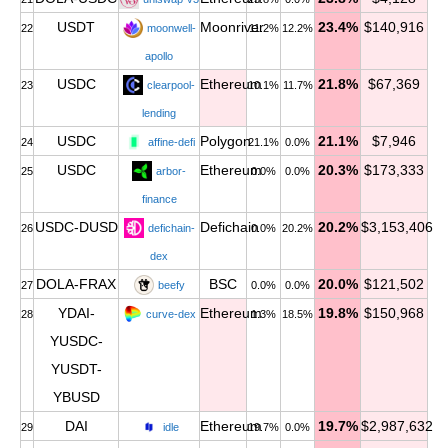
USDT
Moonriver
23.4%
$140,916
22
moonwell-
11.2%
12.2%
apollo
USDC
Ethereum
21.8%
$67,369
23
clearpool-
10.1%
11.7%
lending
USDC
Polygon
21.1%
$7,946
24
affine-defi
21.1%
0.0%
USDC
Ethereum
20.3%
$173,333
25
arbor-
0.0%
0.0%
finance
USDC-DUSD
Defichain
20.2%
$3,153,406
26
defichain-
0.0%
20.2%
dex
DOLA-FRAX
BSC
20.0%
$121,502
27
beefy
0.0%
0.0%
YDAI-
Ethereum
19.8%
$150,968
28
curve-dex
1.3%
18.5%
YUSDC-
YUSDT-
YBUSD
DAI
Ethereum
19.7%
$2,987,632
29
idle
19.7%
0.0%