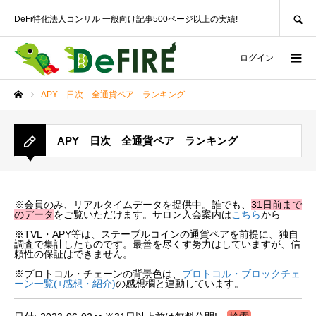
SEARCH
DeFi特化法人コンサル 一般向け記事500ページ以上の実績!
ログイン
APY 日次 全通貨ペア ランキング
ホーム
APY 日次 全通貨ペア ランキング
※会員のみ、リアルタイムデータを提供中。誰でも、
31日前まで
のデータ
をご覧いただけます。サロン入会案内は
こちら
から
※TVL・APY等は、ステーブルコインの通貨ペアを前提に、独自
調査で集計したものです。最善を尽くす努力はしていますが、信
頼性の保証はできません。
※プロトコル・チェーンの背景色は、
プロトコル・ブロックチェ
ーン一覧(+感想・紹介)
の感想欄と連動しています。