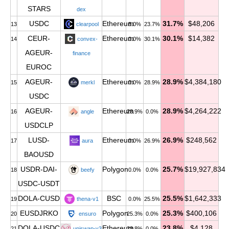
STARS
dex
USDC
Ethereum
31.7%
$48,206
13
clearpool
8.0%
23.7%
CEUR-
Ethereum
30.1%
$14,382
14
convex-
0.0%
30.1%
AGEUR-
finance
EUROC
AGEUR-
Ethereum
28.9%
$4,384,180
15
merkl
0.0%
28.9%
USDC
AGEUR-
Ethereum
28.9%
$4,264,222
16
angle
28.9%
0.0%
USDCLP
LUSD-
Ethereum
26.9%
$248,562
17
aura
0.0%
26.9%
BAOUSD
USDR-DAI-
Polygon
25.7%
$19,927,834
18
beefy
0.0%
0.0%
USDC-USDT
DOLA-CUSD
BSC
25.5%
$1,642,333
19
thena-v1
0.0%
25.5%
EUSDJRKO
Polygon
25.3%
$400,106
20
ensuro
25.3%
0.0%
DOLA-USDC
Ethereum
23.8%
$4,128
21
uniswap-v3
23.8%
0.0%