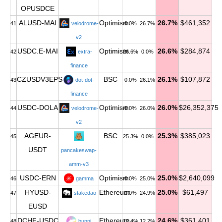
OPUSDCE
ALUSD-MAI
Optimism
26.7%
$461,352
41
velodrome-
0.0%
26.7%
v2
USDC.E-MAI
Optimism
26.6%
$284,874
42
extra-
26.6%
0.0%
finance
CZUSDV3EPS
BSC
26.1%
$107,872
43
dot-dot-
0.0%
26.1%
finance
USDC-DOLA
Optimism
26.0%
$26,352,375
44
velodrome-
0.0%
26.0%
v2
AGEUR-
BSC
25.3%
$385,023
45
25.3%
0.0%
USDT
pancakeswap-
amm-v3
USDC-ERN
Optimism
25.0%
$2,640,099
46
gamma
0.0%
25.0%
HYUSD-
Ethereum
25.0%
$61,497
47
stakedao
0.0%
24.9%
EUSD
DCHF-USDC
Ethereum
24.6%
$361,401
48
bunni
12.4%
12.2%