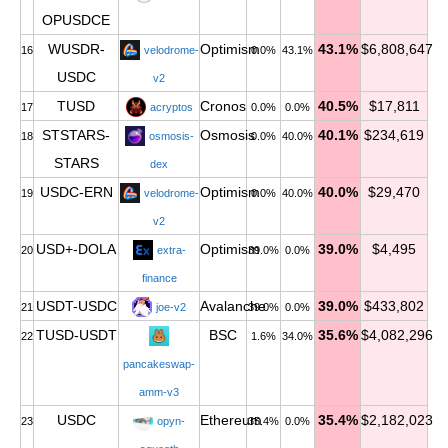
OPUSDCE
WUSDR-
Optimism
43.1%
$6,808,647
16
velodrome-
0.0%
43.1%
USDC
v2
TUSD
Cronos
40.5%
$17,811
17
acryptos
0.0%
0.0%
STSTARS-
Osmosis
40.1%
$234,619
18
osmosis-
0.0%
40.0%
STARS
dex
USDC-ERN
Optimism
40.0%
$29,470
19
velodrome-
0.0%
40.0%
v2
USD+-DOLA
Optimism
39.0%
$4,495
20
extra-
39.0%
0.0%
finance
USDT-USDC
Avalanche
39.0%
$433,802
21
joe-v2
39.0%
0.0%
TUSD-USDT
BSC
35.6%
$4,082,296
22
1.6%
34.0%
pancakeswap-
amm-v3
USDC
Ethereum
35.4%
$2,182,023
23
opyn-
35.4%
0.0%