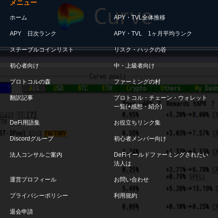
メニュー
ホーム
APY・TVL全体推移
APY 日次ランク
APY・TVL 1ヶ月平均ランク
ステーブルコインリスト
リスク・ハックの谷
初心者向け
中・上級者向け
プロトコルの森
ファーミングの村
翻訳記事
プロトコル・チェーン・ウォレット
一覧(+感想・紹介)
DeFi用語集
お役立ちリンク集
Discordグループ
初心者メンバー向け
法人コンサルご案内
DeFiイールドファーミングされたい
法人は
運営プロフィール
お問い合わせ
プライバシーポリシー
利用規約
退会申請