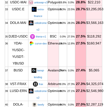
USDC-MAI
Polygon
28.8%
$22,210
32
uniswap-v3
28.8%
0.0%
USDC.E
Optimism
28.7%
$3,295,053
33
extra-
5.3%
23.5%
finance
DOLA-MAI
Optimism
28.0%
$3,566,163
34
velodrome-
0.0%
28.0%
v2
DJED-USDC
BSC
27.5%
$118,292
35
thena-v1
0.0%
27.5%
YDAI-
Ethereum
27.5%
$160,947
36
curve-dex
14.6%
12.8%
YUSDC-
YUSDT-
YBUSD
BUSD
Avalanche
27.4%
$5,065
37
benqi-
27.4%
0.0%
lending
VST-FRAX
Arbitrum
27.3%
$4,325,074
38
frax
0.0%
27.3%
LUSD-ERN
Optimism
27.1%
$2,546,980
39
velodrome-
0.0%
27.1%
v2
DOLA-
Optimism
27.0%
$2,287,119
40
beefy
0.0%
0.0%