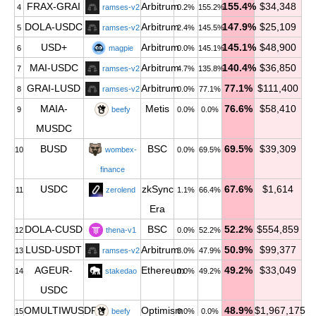
FRAX-GRAI
Arbitrum
155.4%
$34,348
4
ramses-v2
0.2%
155.2%
DOLA-USDC
Arbitrum
147.9%
$25,109
5
ramses-v2
2.4%
145.5%
USD+
Arbitrum
145.1%
$48,900
6
magpie
0.0%
145.1%
MAI-USDC
Arbitrum
140.4%
$36,850
7
ramses-v2
4.7%
135.8%
GRAI-LUSD
Arbitrum
77.1%
$111,400
8
ramses-v2
0.0%
77.1%
MAIA-
Metis
76.6%
$58,410
9
beefy
0.0%
0.0%
MUSDC
BUSD
BSC
69.5%
$39,309
10
wombex-
0.0%
69.5%
finance
USDC
zkSync
67.6%
$1,614
11
zerolend
1.1%
66.4%
Era
DOLA-CUSD
BSC
52.2%
$554,859
12
thena-v1
0.0%
52.2%
LUSD-USDT
Arbitrum
50.9%
$99,377
13
ramses-v2
3.0%
47.9%
AGEUR-
Ethereum
49.2%
$33,049
14
stakedao
0.0%
49.2%
USDC
OMULTIWUSDR-
Optimism
48.9%
$1,967,175
15
beefy
0.0%
0.0%