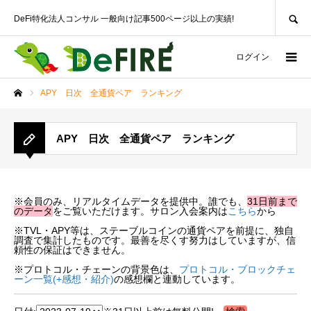
SEARCH
DeFi特化法人コンサル 一般向け記事500ページ以上の実績!
ログイン
APY 日次 全通貨ペア ランキング
ホーム
APY 日次 全通貨ペア ランキング
※会員のみ、リアルタイムデータを提供中。誰でも、
31日前まで
のデータ
をご覧いただけます。サロン入会案内は
こちら
から
※TVL・APY等は、ステーブルコインの通貨ペアを前提に、独自
調査で集計したものです。最善を尽くす努力はしていますが、信
頼性の保証はできません。
※プロトコル・チェーンの背景色は、
プロトコル・ブロックチェ
ーン一覧(+感想・紹介)
の感想欄と連動しています。