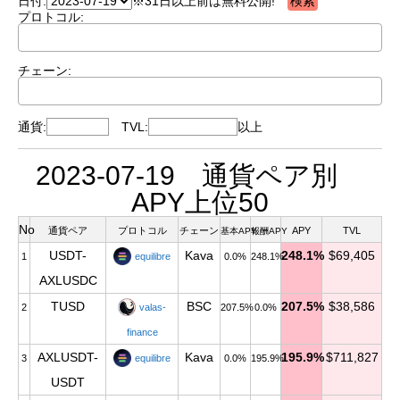
日付:
※31日以上前は無料公開!
プロトコル:
チェーン:
通貨:
TVL:
以上
2023-07-19 通貨ペア別
APY上位50
No
通貨ペア
プロトコル
チェーン
APY
TVL
基本APY
報酬APY
USDT-
Kava
248.1%
$69,405
1
equilibre
0.0%
248.1%
AXLUSDC
TUSD
BSC
207.5%
$38,586
2
valas-
207.5%
0.0%
finance
AXLUSDT-
Kava
195.9%
$711,827
3
equilibre
0.0%
195.9%
USDT