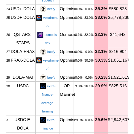
squeeth
USD+-DOLA
Optimism
35.3%
$580,825
24
beefy
0.0%
0.0%
USD+-DOLA
Optimism
33.0%
$5,779,238
25
velodrome-
0.0%
33.0%
v2
QSTARS-
Osmosis
32.3%
$41,642
26
osmosis-
0.1%
32.2%
STARS
dex
DOLA-FRAX
Optimism
32.1%
$216,904
27
beefy
0.0%
0.0%
FRAX-DOLA
Optimism
30.3%
$1,051,167
28
velodrome-
0.0%
30.3%
v2
DOLA-MAI
Optimism
30.2%
$1,521,619
29
beefy
0.0%
0.0%
USDC
OP
29.9%
$825,516
30
extra-
3.8%
26.1%
Mainnet
finance-
leverage-
farming
USDC.E-
Optimism
29.6%
$2,942,607
31
extra-
29.6%
0.0%
DOLA
finance