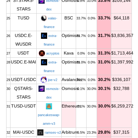
STSTARS-
Osmosis
33.8%
$205,144
24
osmosis-
0.8%
33.0%
STARS
dex
TUSD
BSC
33.7%
$64,118
25
valas-
33.7%
0.0%
finance
USDC.E-
Optimism
31.7%
$3,836,357
26
extra-
31.7%
0.0%
WUSDR
finance
USDT
Kava
31.3%
$1,713,464
27
acryptos
0.0%
0.0%
USDC.E-MAI
Optimism
31.0%
$1,397,992
28
extra-
31.0%
0.0%
finance
USDT-USDC
Avalanche
30.2%
$336,107
29
joe-v2
30.2%
0.0%
QSTARS-
Osmosis
30.1%
$32,788
30
osmosis-
0.1%
30.0%
STARS
dex
TUSD-USDT
Ethereum
30.0%
$6,259,272
31
0.1%
30.0%
pancakeswap-
amm-v3
MAI-USDC
Arbitrum
29.8%
$37,315
32
ramses-v2
6.5%
23.3%