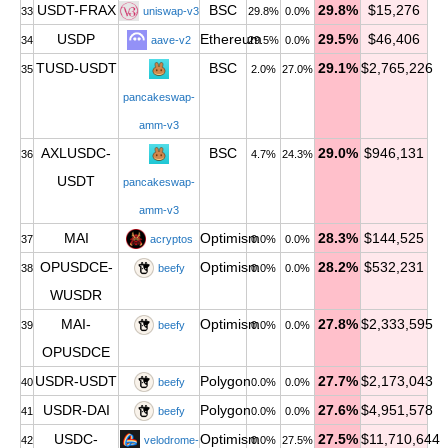
USDT-FRAX
BSC
29.8%
$15,276
33
uniswap-v3
29.8%
0.0%
USDP
Ethereum
29.5%
$46,406
34
aave-v2
29.5%
0.0%
TUSD-USDT
BSC
29.1%
$2,765,226
35
2.0%
27.0%
pancakeswap-
amm-v3
AXLUSDC-
BSC
29.0%
$946,131
36
4.7%
24.3%
USDT
pancakeswap-
amm-v3
MAI
Optimism
28.3%
$144,525
37
acryptos
0.0%
0.0%
OPUSDCE-
Optimism
28.2%
$532,231
38
beefy
0.0%
0.0%
WUSDR
MAI-
Optimism
27.8%
$2,333,595
39
beefy
0.0%
0.0%
OPUSDCE
USDR-USDT
Polygon
27.7%
$2,173,043
40
beefy
0.0%
0.0%
USDR-DAI
Polygon
27.6%
$4,951,578
41
beefy
0.0%
0.0%
USDC-
Optimism
27.5%
$11,710,644
42
velodrome-
0.0%
27.5%