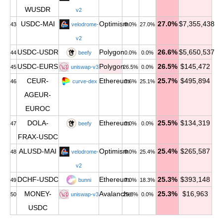
WUSDR
v2
USDC-MAI
Optimism
27.0%
$7,355,438
43
velodrome-
0.0%
27.0%
v2
USDC-USDR
Polygon
26.6%
$5,650,537
44
beefy
0.0%
0.0%
USDC-EURS
Polygon
26.5%
$145,472
45
uniswap-v3
26.5%
0.0%
CEUR-
Ethereum
25.7%
$495,894
46
curve-dex
0.6%
25.1%
AGEUR-
EUROC
DOLA-
Ethereum
25.5%
$134,319
47
beefy
0.0%
0.0%
FRAX-USDC
ALUSD-MAI
Optimism
25.4%
$265,587
48
velodrome-
0.0%
25.4%
v2
DCHF-USDC
Ethereum
25.3%
$393,148
49
bunni
7.0%
18.3%
MONEY-
Avalanche
25.3%
$16,963
50
uniswap-v3
25.3%
0.0%
USDC