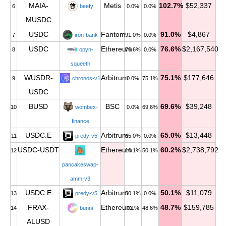
MAIA-
Metis
102.7%
$52,337
6
beefy
0.0%
0.0%
MUSDC
USDC
Fantom
91.0%
$4,867
7
iron-bank
91.0%
0.0%
USDC
Ethereum
76.6%
$2,167,540
8
opyn-
76.6%
0.0%
squeeth
WUSDR-
Arbitrum
75.1%
$177,646
9
chronos-v1
0.0%
75.1%
USDC
BUSD
BSC
69.6%
$39,248
10
wombex-
0.0%
69.6%
finance
USDC.E
Arbitrum
65.0%
$13,448
11
predy-v5
65.0%
0.0%
USDC-USDT
Ethereum
60.2%
$2,738,792
12
10.1%
50.1%
pancakeswap-
amm-v3
USDC.E
Arbitrum
50.1%
$11,079
13
predy-v5
50.1%
0.0%
FRAX-
Ethereum
48.7%
$159,785
14
bunni
0.1%
48.6%
ALUSD