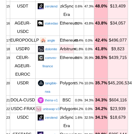
USDT
zkSync
48.0%
$13,409
15
zerolend
0.6%
47.3%
Era
AGEUR-
Ethereum
43.8%
$34,057
16
stakedao
0.0%
43.8%
USDC
EUROPOOLLP
Ethereum
42.4%
$496,077
17
angle
42.4%
0.0%
USD₮0
Arbitrum
41.8%
$9,823
18
dolomite
41.8%
0.0%
CEUR-
Ethereum
36.5%
$439,715
19
convex-
0.6%
35.9%
AGEUR-
finance
EUROC
USDR
Polygon
35.7%
$45,206,534
20
tangible-
25.7%
10.0%
rwa
DOLA-CUSD
BSC
34.3%
$604,116
21
thena-v1
0.0%
34.3%
USDC-FRAX
Polygon
34.2%
$23,939
22
uniswap-v3
34.2%
0.0%
USDC
zkSync
34.1%
$18,679
23
zerolend
1.6%
32.5%
Era