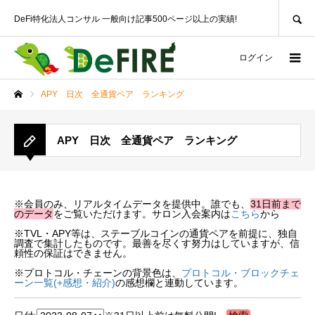
SEARCH
DeFi特化法人コンサル 一般向け記事500ページ以上の実績!
ログイン
APY 日次 全通貨ペア ランキング
ホーム
APY 日次 全通貨ペア ランキング
※会員のみ、リアルタイムデータを提供中。誰でも、
31日前まで
のデータ
をご覧いただけます。サロン入会案内は
こちら
から
※TVL・APY等は、ステーブルコインの通貨ペアを前提に、独自
調査で集計したものです。最善を尽くす努力はしていますが、信
頼性の保証はできません。
※プロトコル・チェーンの背景色は、
プロトコル・ブロックチェ
ーン一覧(+感想・紹介)
の感想欄と連動しています。