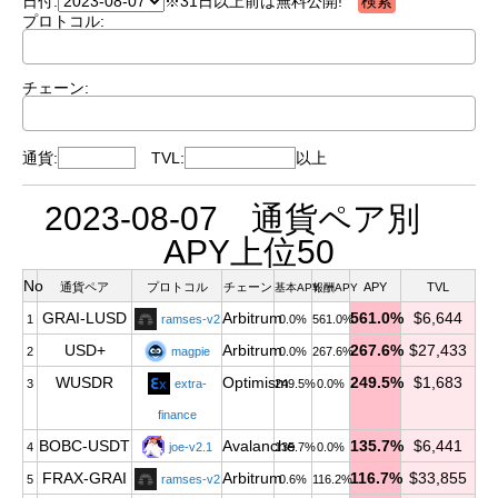
日付:
※31日以上前は無料公開!
プロトコル:
チェーン:
通貨:
TVL:
以上
2023-08-07 通貨ペア別
APY上位50
No
通貨ペア
プロトコル
チェーン
APY
TVL
基本APY
報酬APY
GRAI-LUSD
Arbitrum
561.0%
$6,644
1
ramses-v2
0.0%
561.0%
USD+
Arbitrum
267.6%
$27,433
2
magpie
0.0%
267.6%
WUSDR
Optimism
249.5%
$1,683
3
extra-
249.5%
0.0%
finance
BOBC-USDT
Avalanche
135.7%
$6,441
4
joe-v2.1
135.7%
0.0%
FRAX-GRAI
Arbitrum
116.7%
$33,855
5
ramses-v2
0.6%
116.2%