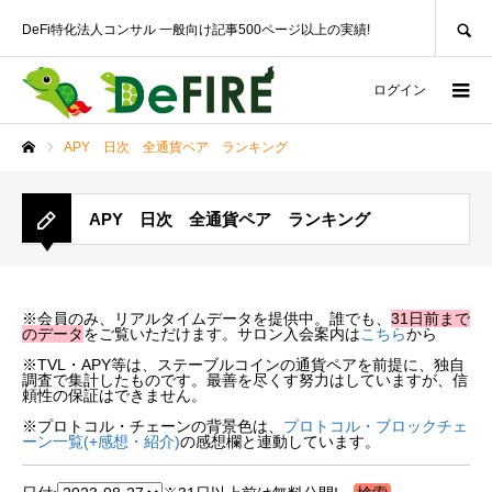
SEARCH
DeFi特化法人コンサル 一般向け記事500ページ以上の実績!
ログイン
APY 日次 全通貨ペア ランキング
ホーム
APY 日次 全通貨ペア ランキング
※会員のみ、リアルタイムデータを提供中。誰でも、
31日前まで
のデータ
をご覧いただけます。サロン入会案内は
こちら
から
※TVL・APY等は、ステーブルコインの通貨ペアを前提に、独自
調査で集計したものです。最善を尽くす努力はしていますが、信
頼性の保証はできません。
※プロトコル・チェーンの背景色は、
プロトコル・ブロックチェ
ーン一覧(+感想・紹介)
の感想欄と連動しています。