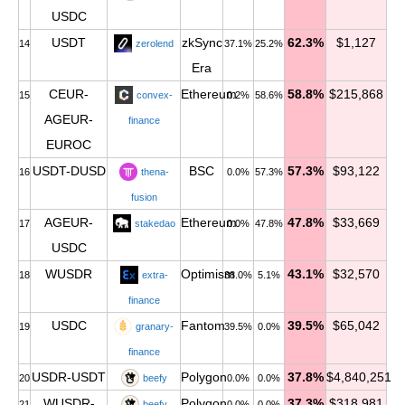
USDC
USDT
zkSync
62.3%
$1,127
14
zerolend
37.1%
25.2%
Era
CEUR-
Ethereum
58.8%
$215,868
15
convex-
0.2%
58.6%
AGEUR-
finance
EUROC
USDT-DUSD
BSC
57.3%
$93,122
16
thena-
0.0%
57.3%
fusion
AGEUR-
Ethereum
47.8%
$33,669
17
stakedao
0.0%
47.8%
USDC
WUSDR
Optimism
43.1%
$32,570
18
extra-
38.0%
5.1%
finance
USDC
Fantom
39.5%
$65,042
19
granary-
39.5%
0.0%
finance
USDR-USDT
Polygon
37.8%
$4,840,251
20
beefy
0.0%
0.0%
WUSDR-
Polygon
37.3%
$318,981
21
beefy
0.0%
0.0%