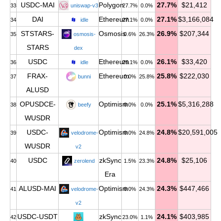
USDC-MAI
Polygon
27.7%
$21,412
33
uniswap-v3
27.7%
0.0%
DAI
Ethereum
27.1%
$3,166,084
34
idle
27.1%
0.0%
STSTARS-
Osmosis
26.9%
$207,344
35
osmosis-
0.6%
26.3%
STARS
dex
USDC
Ethereum
26.1%
$33,420
36
idle
26.1%
0.0%
FRAX-
Ethereum
25.8%
$222,030
37
bunni
0.0%
25.8%
ALUSD
OPUSDCE-
Optimism
25.1%
$5,316,288
38
beefy
0.0%
0.0%
WUSDR
USDC-
Optimism
24.8%
$20,591,005
39
velodrome-
0.0%
24.8%
WUSDR
v2
USDC
zkSync
24.8%
$25,106
40
zerolend
1.5%
23.3%
Era
ALUSD-MAI
Optimism
24.3%
$447,466
41
velodrome-
0.0%
24.3%
v2
USDC-USDT
zkSync
24.1%
$403,985
42
23.0%
1.1%