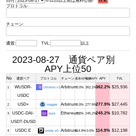
日付:
※31日以上前は無料公開!
プロトコル:
チェーン:
通貨:
TVL:
以上
2023-08-27 通貨ペア別
APY上位50
No
通貨ペア
プロトコル
チェーン
APY
TVL
基本APY
報酬APY
WUSDR-
Arbitrum
362.2%
$25,936
1
chronos-v1
0.0%
362.2%
USDC
USD+
Arbitrum
277.9%
$27,445
2
magpie
0.0%
277.9%
USDC-DAI-
Ethereum
245.2%
$10,782
3
aura
0.0%
245.2%
USDT-DUSD
USDC.E
Arbitrum
114.9%
$12,198
4
predy-v5
114.9%
0.0%