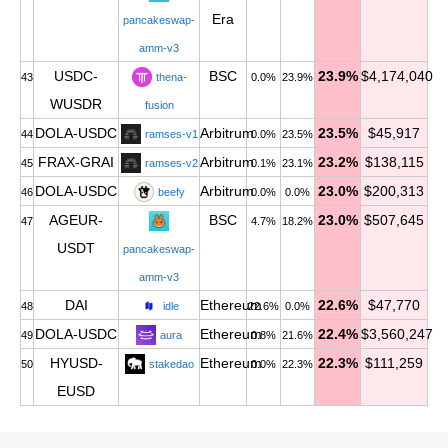
Era
pancakeswap-
amm-v3
USDC-
BSC
23.9%
$4,174,040
43
thena-
0.0%
23.9%
WUSDR
fusion
DOLA-USDC
Arbitrum
23.5%
$45,917
44
ramses-v1
0.0%
23.5%
FRAX-GRAI
Arbitrum
23.2%
$138,115
45
ramses-v2
0.1%
23.1%
DOLA-USDC
Arbitrum
23.0%
$200,313
46
beefy
0.0%
0.0%
AGEUR-
BSC
23.0%
$507,645
47
4.7%
18.2%
USDT
pancakeswap-
amm-v3
DAI
Ethereum
22.6%
$47,770
48
idle
22.6%
0.0%
DOLA-USDC
Ethereum
22.4%
$3,560,247
49
aura
0.8%
21.6%
HYUSD-
Ethereum
22.3%
$111,259
50
stakedao
0.0%
22.3%
EUSD