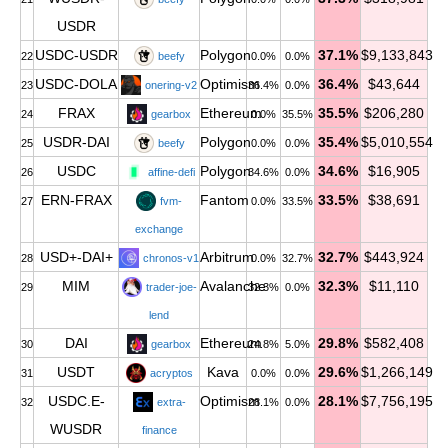
USDR
USDC-USDR
Polygon
37.1%
$9,133,843
22
beefy
0.0%
0.0%
USDC-DOLA
Optimism
36.4%
$43,644
23
onering-v2
36.4%
0.0%
FRAX
Ethereum
35.5%
$206,280
24
gearbox
0.0%
35.5%
USDR-DAI
Polygon
35.4%
$5,010,554
25
beefy
0.0%
0.0%
USDC
Polygon
34.6%
$16,905
26
affine-defi
34.6%
0.0%
ERN-FRAX
Fantom
33.5%
$38,691
27
fvm-
0.0%
33.5%
exchange
USD+-DAI+
Arbitrum
32.7%
$443,924
28
chronos-v1
0.0%
32.7%
MIM
Avalanche
32.3%
$11,110
29
trader-joe-
32.3%
0.0%
lend
DAI
Ethereum
29.8%
$582,408
30
gearbox
24.8%
5.0%
USDT
Kava
29.6%
$1,266,149
31
acryptos
0.0%
0.0%
USDC.E-
Optimism
28.1%
$7,756,195
32
extra-
28.1%
0.0%
WUSDR
finance