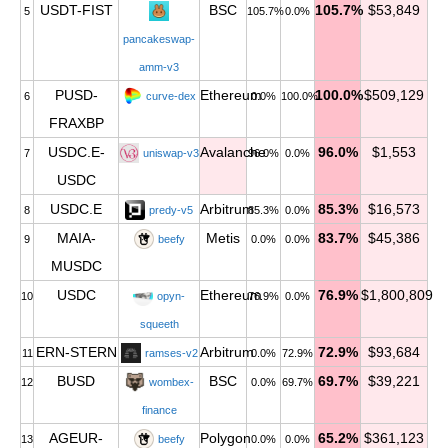
USDT-FIST
BSC
105.7%
$53,849
5
105.7%
0.0%
pancakeswap-
amm-v3
PUSD-
Ethereum
100.0%
$509,129
6
curve-dex
0.0%
100.0%
FRAXBP
USDC.E-
Avalanche
96.0%
$1,553
7
uniswap-v3
96.0%
0.0%
USDC
USDC.E
Arbitrum
85.3%
$16,573
8
predy-v5
85.3%
0.0%
MAIA-
Metis
83.7%
$45,386
9
beefy
0.0%
0.0%
MUSDC
USDC
Ethereum
76.9%
$1,800,809
10
opyn-
76.9%
0.0%
squeeth
ERN-STERN
Arbitrum
72.9%
$93,684
11
ramses-v2
0.0%
72.9%
BUSD
BSC
69.7%
$39,221
12
wombex-
0.0%
69.7%
finance
AGEUR-
Polygon
65.2%
$361,123
13
beefy
0.0%
0.0%