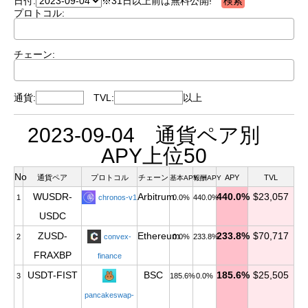
日付:
※31日以上前は無料公開!
プロトコル:
チェーン:
通貨:
TVL:
以上
2023-09-04 通貨ペア別
APY上位50
No
通貨ペア
プロトコル
チェーン
APY
TVL
基本APY
報酬APY
WUSDR-
Arbitrum
440.0%
$23,057
1
chronos-v1
0.0%
440.0%
USDC
ZUSD-
Ethereum
233.8%
$70,717
2
convex-
0.0%
233.8%
FRAXBP
finance
USDT-FIST
BSC
185.6%
$25,505
3
185.6%
0.0%
pancakeswap-