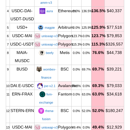
amm-v3
USDC-DAI-
Ethereum
136.5%
$40,337
4
aura
0.0%
136.5%
USDT-DUSD
USD+
Arbitrum
125.9%
$77,518
5
magpie
0.0%
125.9%
USDC-MAI
Polygon
123.7%
$79,853
6
uniswap-v3
123.7%
0.0%
USDC-USDT
Polygon
115.3%
$326,557
7
uniswap-v3
115.3%
0.0%
MAIA-
Metis
76.6%
$44,738
8
beefy
0.0%
0.0%
MUSDC
BUSD
BSC
69.7%
$39,221
9
wombex-
0.0%
69.7%
finance
DAI.E-USDC
Avalanche
69.3%
$79,033
10
joe-v2.1
69.3%
0.0%
ERN-FRAX
Fantom
63.0%
$34,618
11
fvm-
0.0%
63.0%
exchange
STERN-ERN
BSC
52.0%
$180,247
12
thena-
0.0%
52.0%
fusion
USDC-MAI
Polygon
49.4%
$12,929
13
uniswap-v3
49.4%
0.0%