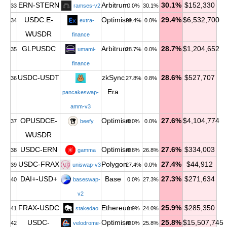
ERN-STERN
Arbitrum
30.1%
$152,330
33
ramses-v2
0.0%
30.1%
USDC.E-
Optimism
29.4%
$6,532,700
34
extra-
29.4%
0.0%
WUSDR
finance
GLPUSDC
Arbitrum
28.7%
$1,204,652
35
umami-
28.7%
0.0%
finance
USDC-USDT
zkSync
28.6%
$527,707
36
27.8%
0.8%
Era
pancakeswap-
amm-v3
OPUSDCE-
Optimism
27.6%
$4,104,774
37
beefy
0.0%
0.0%
WUSDR
USDC-ERN
Optimism
27.6%
$334,003
38
gamma
0.8%
26.8%
USDC-FRAX
Polygon
27.4%
$44,912
39
uniswap-v3
27.4%
0.0%
DAI+-USD+
Base
27.3%
$271,634
40
baseswap-
0.0%
27.3%
v2
FRAX-USDC
Ethereum
25.9%
$285,350
41
stakedao
1.9%
24.0%
USDC-
Optimism
25.8%
$15,507,745
42
velodrome-
0.0%
25.8%