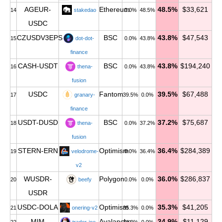
AGEUR-
Ethereum
48.5%
$33,621
14
stakedao
0.0%
48.5%
USDC
CZUSDV3EPS
BSC
43.8%
$47,543
15
dot-dot-
0.0%
43.8%
finance
CASH-USDT
BSC
43.8%
$194,240
16
thena-
0.0%
43.8%
fusion
USDC
Fantom
39.5%
$67,488
17
granary-
39.5%
0.0%
finance
USDT-DUSD
BSC
37.2%
$75,687
18
thena-
0.0%
37.2%
fusion
STERN-ERN
Optimism
36.4%
$284,389
19
velodrome-
0.0%
36.4%
v2
WUSDR-
Polygon
36.0%
$286,837
20
beefy
0.0%
0.0%
USDR
USDC-DOLA
Optimism
35.3%
$41,205
21
onering-v2
35.3%
0.0%
MIM
Avalanche
34.9%
$11,129