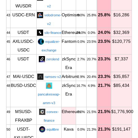
WUSDR
v2
USDC-ERN
Optimism
25.8%
$16,286
43
velodrome-
0.0%
25.8%
v2
USDT
Ethereum
24.0%
$32,369
44
silo-finance
24.0%
0.0%
AXLUSDC-
Fantom
23.5%
$120,775
45
equalizer-
0.0%
23.5%
USDC
exchange
USDT
zkSync
23.3%
$7,337
46
zerolend
2.7%
20.7%
Era
MAI-USDC
Arbitrum
23.3%
$35,857
47
ramses-v2
2.9%
20.4%
BUSD-USDC
zkSync
21.7%
$85,434
48
16.7%
4.9%
Era
pancakeswap-
amm-v3
MSUSD-
Ethereum
21.5%
$1,776,900
49
convex-
0.0%
21.5%
FRAXBP
finance
USDT-
Kava
21.3%
$191,147
50
equilibre
0.0%
21.3%
AXLUSDC