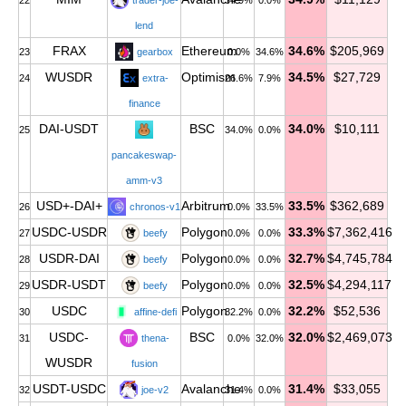
22
trader-joe-
34.9%
0.0%
lend
FRAX
Ethereum
34.6%
$205,969
23
gearbox
0.0%
34.6%
WUSDR
Optimism
34.5%
$27,729
24
extra-
26.6%
7.9%
finance
DAI-USDT
BSC
34.0%
$10,111
25
34.0%
0.0%
pancakeswap-
amm-v3
USD+-DAI+
Arbitrum
33.5%
$362,689
26
chronos-v1
0.0%
33.5%
USDC-USDR
Polygon
33.3%
$7,362,416
27
beefy
0.0%
0.0%
USDR-DAI
Polygon
32.7%
$4,745,784
28
beefy
0.0%
0.0%
USDR-USDT
Polygon
32.5%
$4,294,117
29
beefy
0.0%
0.0%
USDC
Polygon
32.2%
$52,536
30
affine-defi
32.2%
0.0%
USDC-
BSC
32.0%
$2,469,073
31
thena-
0.0%
32.0%
WUSDR
fusion
USDT-USDC
Avalanche
31.4%
$33,055
32
joe-v2
31.4%
0.0%