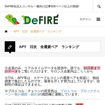
SEARCH
DeFi特化法人コンサル 一般向け記事500ページ以上の実績!
ログイン
APY 日次 全通貨ペア ランキング
ホーム
APY 日次 全通貨ペア ランキング
※会員のみ、リアルタイムデータを提供中。誰でも、
31日前まで
のデータ
をご覧いただけます。サロン入会案内は
こちら
から
※TVL・APY等は、ステーブルコインの通貨ペアを前提に、独自
調査で集計したものです。最善を尽くす努力はしていますが、信
頼性の保証はできません。
※プロトコル・チェーンの背景色は、
プロトコル・ブロックチェ
ーン一覧(+感想・紹介)
の感想欄と連動しています。