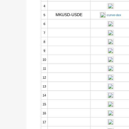
4
MKUSD-USDE
5
curve-dex
6
7
8
9
10
11
12
13
14
15
16
17