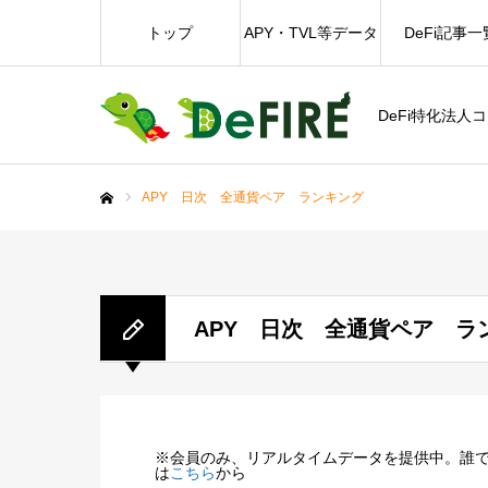
トップ
APY・TVL等データ
DeFi記事一
DeFi特化法人
APY 日次 全通貨ペア ランキング
ホーム
APY 日次 全通貨ペア ラ
※会員のみ、リアルタイムデータを提供中。誰
は
こちら
から