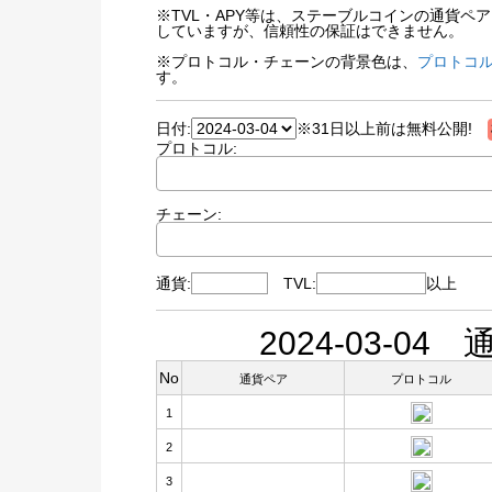
※TVL・APY等は、ステーブルコインの通貨
していますが、信頼性の保証はできません。
※プロトコル・チェーンの背景色は、
プロトコル
す。
日付:
※31日以上前は無料公開!
プロトコル:
チェーン:
通貨:
TVL:
以上
2024-03-0
No
通貨ペア
プロトコル
1
2
3