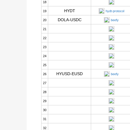
18
HYDT
19
hydt-protocol
DOLA-USDC
20
beefy
21
22
23
24
25
HYUSD-EUSD
26
beefy
27
28
29
30
31
32