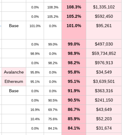
108.3%
$1,335,102
0.0%
108.3%
105.2%
$592,450
0.0%
105.2%
Base
101.0%
$95,261
-
101.0%
0.0%
99.0%
$497,030
0.0%
99.0%
98.9%
$59,734,852
98.9%
0.0%
98.2%
$976,913
0.0%
98.2%
Avalanche
95.8%
$34,549
95.8%
0.0%
Ethereum
95.1%
$3,639,501
95.1%
0.0%
Base
91.9%
$363,316
0.0%
0.0%
90.5%
$241,150
0.0%
90.5%
86.7%
$43,649
16.9%
69.7%
85.9%
$52,203
10.4%
75.6%
84.1%
$31,674
0.0%
84.1%