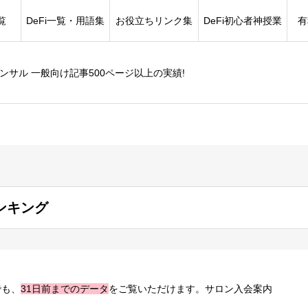
覧
DeFi一覧・用語集
お役立ちリンク集
DeFi初心者神授業
有
コンサル 一般向け記事500ページ以上の実績!
ンキング
でも、
31日前までのデータ
をご覧いただけます。サロン入会案内