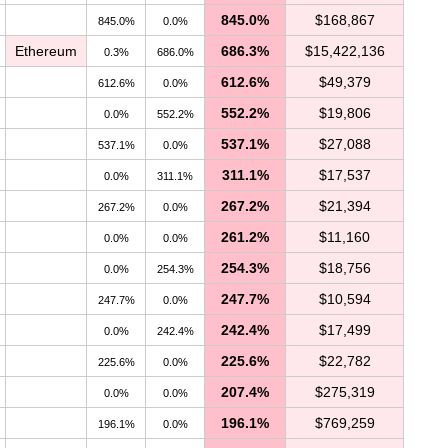
845.0%
$168,867
845.0%
0.0%
Ethereum
686.3%
$15,422,136
0.3%
686.0%
612.6%
$49,379
612.6%
0.0%
552.2%
$19,806
0.0%
552.2%
537.1%
$27,088
537.1%
0.0%
311.1%
$17,537
0.0%
311.1%
267.2%
$21,394
267.2%
0.0%
261.2%
$11,160
0.0%
0.0%
254.3%
$18,756
0.0%
254.3%
247.7%
$10,594
247.7%
0.0%
242.4%
$17,499
0.0%
242.4%
225.6%
$22,782
225.6%
0.0%
207.4%
$275,319
0.0%
0.0%
196.1%
$769,259
196.1%
0.0%