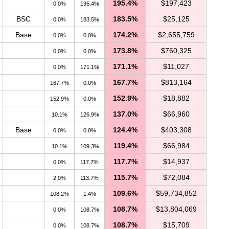
195.4%
$197,423
0.0%
195.4%
BSC
183.5%
$25,125
0.0%
183.5%
Base
174.2%
$2,655,759
0.0%
0.0%
173.8%
$760,325
0.0%
0.0%
171.1%
$11,027
0.0%
171.1%
167.7%
$813,164
167.7%
0.0%
152.9%
$18,882
152.9%
0.0%
137.0%
$66,960
10.1%
126.9%
Base
124.4%
$403,308
0.0%
0.0%
119.4%
$66,984
10.1%
109.3%
117.7%
$14,937
0.0%
117.7%
115.7%
$72,084
2.0%
113.7%
109.6%
$59,734,852
108.2%
1.4%
108.7%
$13,804,069
0.0%
108.7%
108.7%
$15,709
0.0%
108.7%