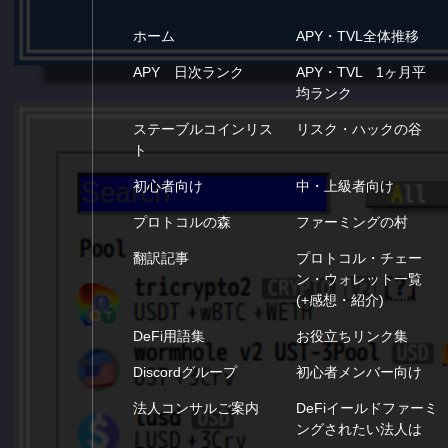
ホーム
APY・TVL全体推移
APY 日次ランク
APY・TVL 1ヶ月平
均ランク
ステーブルコインリス
リスク・ハックの谷
ト
初心者向け
中・上級者向け
プロトコルの森
ファーミングの村
翻訳記事
プロトコル・チェー
ン・ウォレット一覧
(+感想・紹介)
DeFi用語集
お役立ちリンク集
Discordグループ
初心者メンバー向け
法人コンサルご案内
DeFiイールドファーミ
ングされたい法人は