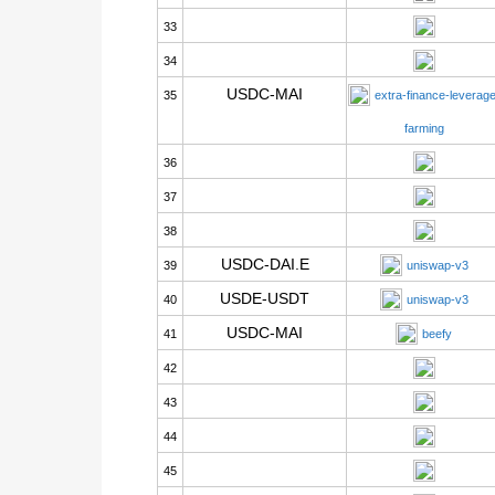
33
34
USDC-MAI
35
extra-finance-leverage
farming
36
37
38
USDC-DAI.E
39
uniswap-v3
USDE-USDT
40
uniswap-v3
USDC-MAI
41
beefy
42
43
44
45