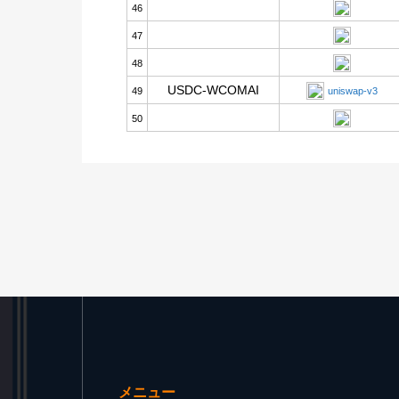
46
47
48
USDC-WCOMAI
49
uniswap-v3
50
メニュー