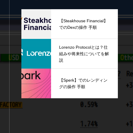
【Steakhouse Financial】
でのDexの操作 手順
Lorenzo Protocolとは？仕
組みや将来性についてを解
説
【Sperk】でのレンディン
グの操作 手順