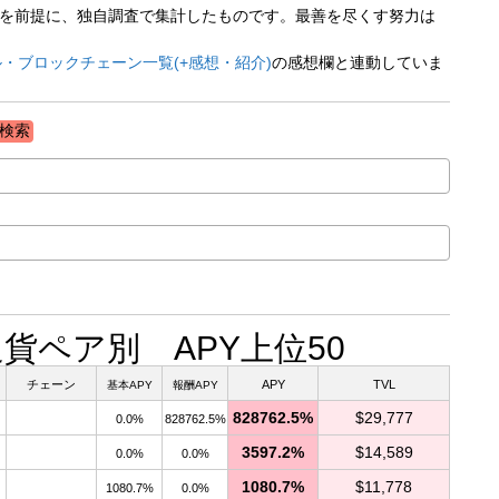
ペアを前提に、独自調査で集計したものです。最善を尽くす努力は
・ブロックチェーン一覧(+感想・紹介)
の感想欄と連動していま
4 通貨ペア別 APY上位50
チェーン
APY
TVL
基本APY
報酬APY
828762.5%
$29,777
0.0%
828762.5%
3597.2%
$14,589
0.0%
0.0%
1080.7%
$11,778
1080.7%
0.0%