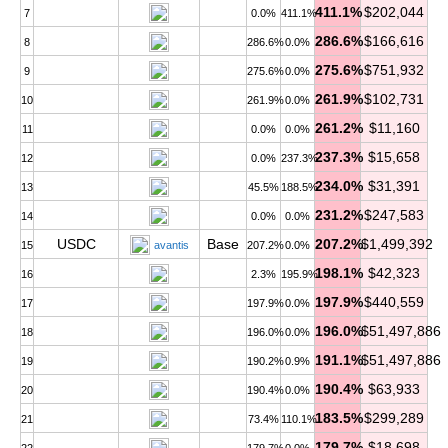
411.1%
$202,044
7
0.0%
411.1%
286.6%
$166,616
8
286.6%
0.0%
275.6%
$751,932
9
275.6%
0.0%
261.9%
$102,731
10
261.9%
0.0%
261.2%
$11,160
11
0.0%
0.0%
237.3%
$15,658
12
0.0%
237.3%
234.0%
$31,391
13
45.5%
188.5%
231.2%
$247,583
14
0.0%
0.0%
USDC
Base
207.2%
$1,499,392
15
avantis
207.2%
0.0%
198.1%
$42,323
16
2.3%
195.9%
197.9%
$440,559
17
197.9%
0.0%
196.0%
$51,497,886
18
196.0%
0.0%
191.1%
$51,497,886
19
190.2%
0.9%
190.4%
$63,933
20
190.4%
0.0%
183.5%
$299,289
21
73.4%
110.1%
179.7%
$18,698