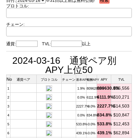
日付:
※31日以上前は無料公開!
プロトコル:
チェーン:
通貨:
TVL:
以上
2024-03-16 通貨ペア別
APY上位50
No
通貨ペア
プロトコル
チェーン
APY
TVL
基本APY
報酬APY
809630.8%
$36,556
1
1.9%
809628.9%
6111.9%
$10,271
2
0.0%
6111.9%
2227.7%
$14,503
3
2227.7%
0.0%
834.8%
$10,847
4
0.0%
834.8%
533.8%
$12,453
5
533.8%
0.0%
439.1%
$62,894
6
439.1%
0.0%