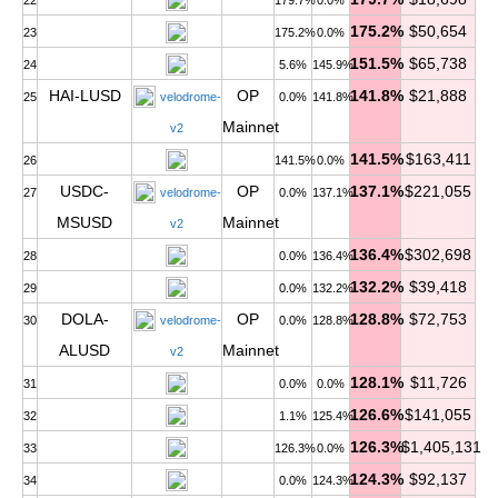
22
179.7%
0.0%
175.2%
$50,654
23
175.2%
0.0%
151.5%
$65,738
24
5.6%
145.9%
HAI-LUSD
OP
141.8%
$21,888
25
velodrome-
0.0%
141.8%
Mainnet
v2
141.5%
$163,411
26
141.5%
0.0%
USDC-
OP
137.1%
$221,055
27
velodrome-
0.0%
137.1%
MSUSD
Mainnet
v2
136.4%
$302,698
28
0.0%
136.4%
132.2%
$39,418
29
0.0%
132.2%
DOLA-
OP
128.8%
$72,753
30
velodrome-
0.0%
128.8%
ALUSD
Mainnet
v2
128.1%
$11,726
31
0.0%
0.0%
126.6%
$141,055
32
1.1%
125.4%
126.3%
$1,405,131
33
126.3%
0.0%
124.3%
$92,137
34
0.0%
124.3%