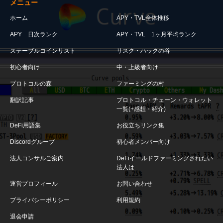
メニュー
ホーム
APY・TVL全体推移
APY 日次ランク
APY・TVL 1ヶ月平均ランク
ステーブルコインリスト
リスク・ハックの谷
初心者向け
中・上級者向け
プロトコルの森
ファーミングの村
翻訳記事
プロトコル・チェーン・ウォレット
一覧(+感想・紹介)
DeFi用語集
お役立ちリンク集
Discordグループ
初心者メンバー向け
法人コンサルご案内
DeFiイールドファーミングされたい
法人は
運営プロフィール
お問い合わせ
プライバシーポリシー
利用規約
退会申請