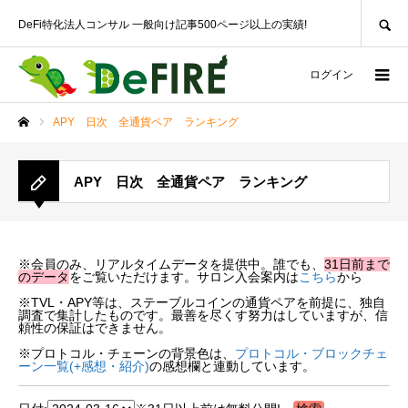
SEARCH
DeFi特化法人コンサル 一般向け記事500ページ以上の実績!
ログイン
APY 日次 全通貨ペア ランキング
ホーム
APY 日次 全通貨ペア ランキング
※会員のみ、リアルタイムデータを提供中。誰でも、
31日前まで
のデータ
をご覧いただけます。サロン入会案内は
こちら
から
※TVL・APY等は、ステーブルコインの通貨ペアを前提に、独自
調査で集計したものです。最善を尽くす努力はしていますが、信
頼性の保証はできません。
※プロトコル・チェーンの背景色は、
プロトコル・ブロックチェ
ーン一覧(+感想・紹介)
の感想欄と連動しています。