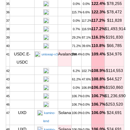
122.4%
$78,255
35
0.0%
0.0%
122.3%
$78,472
36
115.7%
6.6%
117.2%
$11,828
37
0.0%
117.2%
117.2%
$1,493,914
38
0.7%
116.5%
116.3%
$191,830
39
29.2%
87.1%
110.8%
$66,785
40
71.2%
39.6%
USDC.E-
Avalanche
109.4%
$34,976
41
uniswap-v3
109.4%
0.0%
USDC
108.9%
$114,553
42
6.2%
102.7%
108.8%
$44,527
43
61.2%
47.6%
106.8%
$150,860
44
0.0%
106.8%
106.7%
$1,236,690
45
106.7%
0.0%
106.7%
$253,520
46
106.7%
0.0%
UXD
Solana
106.0%
$24,691
47
kamino-
106.0%
0.0%
lend
UXD
Solana
106.0%
$24,691
48
kamino-
106.0%
0.0%