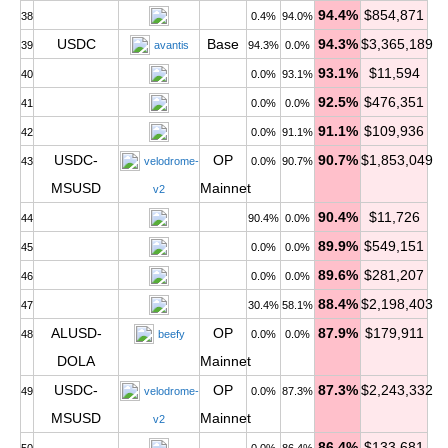
94.4%
$854,871
38
0.4%
94.0%
USDC
Base
94.3%
$3,365,189
39
avantis
94.3%
0.0%
93.1%
$11,594
40
0.0%
93.1%
92.5%
$476,351
41
0.0%
0.0%
91.1%
$109,936
42
0.0%
91.1%
USDC-
OP
90.7%
$1,853,049
43
velodrome-
0.0%
90.7%
MSUSD
Mainnet
v2
90.4%
$11,726
44
90.4%
0.0%
89.9%
$549,151
45
0.0%
0.0%
89.6%
$281,207
46
0.0%
0.0%
88.4%
$2,198,403
47
30.4%
58.1%
ALUSD-
OP
87.9%
$179,911
48
beefy
0.0%
0.0%
DOLA
Mainnet
USDC-
OP
87.3%
$2,243,332
49
velodrome-
0.0%
87.3%
MSUSD
Mainnet
v2
86.4%
$133,681