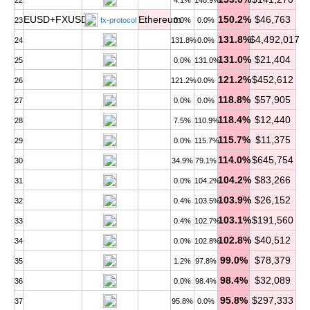
22
4.1%
148.9%
EUSD+FXUSD
Ethereum
150.2%
$46,763
23
fx-protocol
0.0%
0.0%
131.8%
$4,492,017
24
131.8%
0.0%
131.0%
$21,404
25
0.0%
131.0%
121.2%
$452,612
26
121.2%
0.0%
118.8%
$57,905
27
0.0%
0.0%
118.4%
$12,440
28
7.5%
110.9%
115.7%
$11,375
29
0.0%
115.7%
114.0%
$645,754
30
34.9%
79.1%
104.2%
$83,266
31
0.0%
104.2%
103.9%
$26,152
32
0.4%
103.5%
103.1%
$191,560
33
0.4%
102.7%
102.8%
$40,512
34
0.0%
102.8%
99.0%
$78,379
35
1.2%
97.8%
98.4%
$32,089
36
0.0%
98.4%
95.8%
$297,333
37
95.8%
0.0%