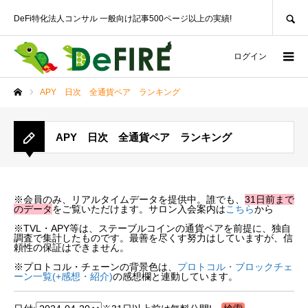
SEARCH
DeFi特化法人コンサル 一般向け記事500ページ以上の実績!
ログイン
APY 日次 全通貨ペア ランキング
ホーム
APY 日次 全通貨ペア ランキング
※会員のみ、リアルタイムデータを提供中。誰でも、
31日前まで
のデータ
をご覧いただけます。サロン入会案内は
こちら
から
※TVL・APY等は、ステーブルコインの通貨ペアを前提に、独自
調査で集計したものです。最善を尽くす努力はしていますが、信
頼性の保証はできません。
※プロトコル・チェーンの背景色は、
プロトコル・ブロックチェ
ーン一覧(+感想・紹介)
の感想欄と連動しています。