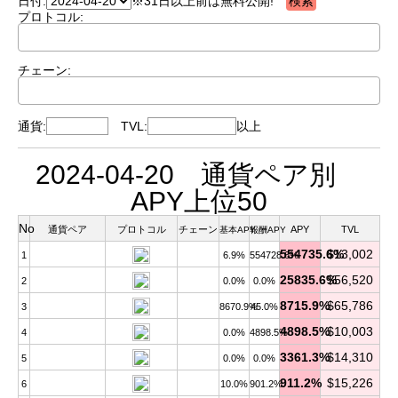
日付:
※31日以上前は無料公開!
プロトコル:
チェーン:
通貨:
TVL:
以上
2024-04-20 通貨ペア別
APY上位50
No
通貨ペア
プロトコル
チェーン
APY
TVL
基本APY
報酬APY
554735.6%
$13,002
1
6.9%
554728.6%
25835.6%
$56,520
2
0.0%
0.0%
8715.9%
$65,786
3
8670.9%
45.0%
4898.5%
$10,003
4
0.0%
4898.5%
3361.3%
$14,310
5
0.0%
0.0%
911.2%
$15,226
6
10.0%
901.2%