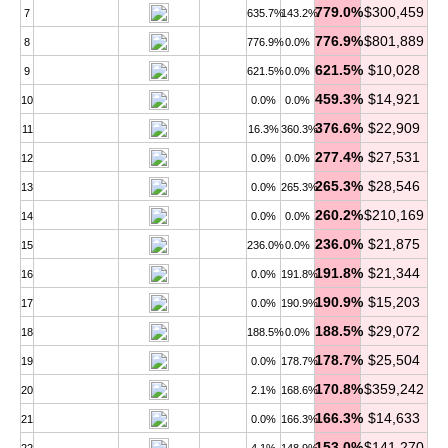
779.0%
$300,459
7
635.7%
143.2%
776.9%
$801,889
8
776.9%
0.0%
621.5%
$10,028
9
621.5%
0.0%
459.3%
$14,921
10
0.0%
0.0%
376.6%
$22,909
11
16.3%
360.3%
277.4%
$27,531
12
0.0%
0.0%
265.3%
$28,546
13
0.0%
265.3%
260.2%
$210,169
14
0.0%
0.0%
236.0%
$21,875
15
236.0%
0.0%
191.8%
$21,344
16
0.0%
191.8%
190.9%
$15,203
17
0.0%
190.9%
188.5%
$29,072
18
188.5%
0.0%
178.7%
$25,504
19
0.0%
178.7%
170.8%
$359,242
20
2.1%
168.6%
166.3%
$14,633
21
0.0%
166.3%
153.0%
$141,270