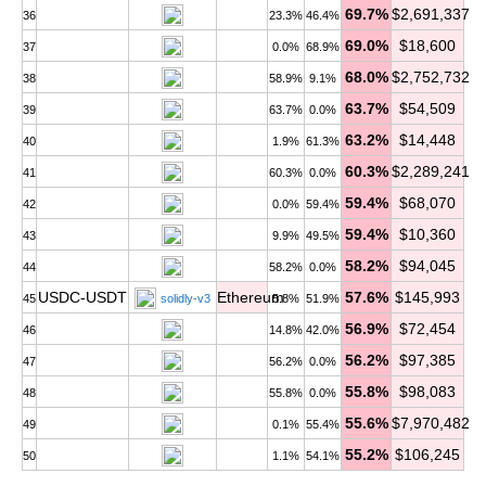
69.7%
$2,691,337
36
23.3%
46.4%
69.0%
$18,600
37
0.0%
68.9%
68.0%
$2,752,732
38
58.9%
9.1%
63.7%
$54,509
39
63.7%
0.0%
63.2%
$14,448
40
1.9%
61.3%
60.3%
$2,289,241
41
60.3%
0.0%
59.4%
$68,070
42
0.0%
59.4%
59.4%
$10,360
43
9.9%
49.5%
58.2%
$94,045
44
58.2%
0.0%
USDC-USDT
Ethereum
57.6%
$145,993
45
solidly-v3
5.8%
51.9%
56.9%
$72,454
46
14.8%
42.0%
56.2%
$97,385
47
56.2%
0.0%
55.8%
$98,083
48
55.8%
0.0%
55.6%
$7,970,482
49
0.1%
55.4%
55.2%
$106,245
50
1.1%
54.1%