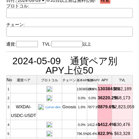
日付:
※31日以上前は無料公開!
プロトコル:
チェーン:
通貨:
TVL:
以上
2024-05-09 通貨ペア別
APY上位50
No
通貨ペア
プロトコル
チェーン
APY
TVL
基本APY
報酬APY
130384.9%
$122,189
1
130365.0%
19.9%
36220.2%
$58,173
2
0.0%
0.0%
WXDAI-
Gnosis
7879.6%
$2,823,059
3
curve-dex
1.6%
7877.9%
USDC-USDT
1412.4%
$30,476
4
0.0%
1412.4%
822.9%
$63,328
5
796.5%
26.4%