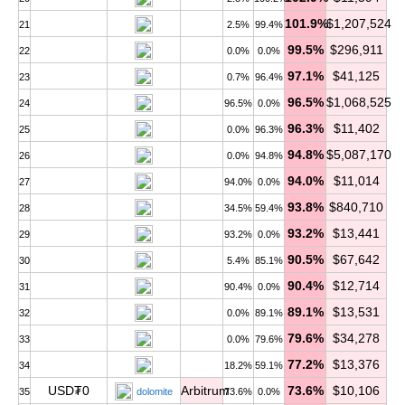
101.9%
$1,207,524
21
2.5%
99.4%
99.5%
$296,911
22
0.0%
0.0%
97.1%
$41,125
23
0.7%
96.4%
96.5%
$1,068,525
24
96.5%
0.0%
96.3%
$11,402
25
0.0%
96.3%
94.8%
$5,087,170
26
0.0%
94.8%
94.0%
$11,014
27
94.0%
0.0%
93.8%
$840,710
28
34.5%
59.4%
93.2%
$13,441
29
93.2%
0.0%
90.5%
$67,642
30
5.4%
85.1%
90.4%
$12,714
31
90.4%
0.0%
89.1%
$13,531
32
0.0%
89.1%
79.6%
$34,278
33
0.0%
79.6%
77.2%
$13,376
34
18.2%
59.1%
USD₮0
Arbitrum
73.6%
$10,106
35
dolomite
73.6%
0.0%