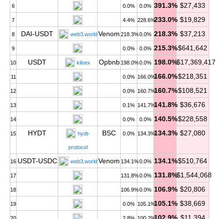
391.3%
$27,433
6
0.0%
0.0%
233.0%
$19,829
7
4.4%
228.6%
DAI-USDT
Venom
218.3%
$37,213
8
web3.world
218.3%
0.0%
215.3%
$641,642
9
0.0%
0.0%
USDT
Opbnb
198.0%
$17,369,417
10
kiloex
198.0%
0.0%
166.0%
$218,351
11
0.0%
166.0%
160.7%
$108,521
12
0.0%
160.7%
141.8%
$36,676
13
0.1%
141.7%
140.5%
$228,558
14
0.0%
0.0%
HYDT
BSC
134.3%
$27,080
15
hydt-
0.0%
134.3%
protocol
USDT-USDC
Venom
134.1%
$510,764
16
web3.world
134.1%
0.0%
131.8%
$1,544,068
17
131.8%
0.0%
106.9%
$20,806
18
106.9%
0.0%
105.1%
$38,669
19
0.0%
105.1%
102.9%
$11,394
20
2.8%
100.2%