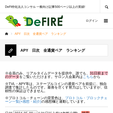
SEARCH
DeFi特化法人コンサル 一般向け記事500ページ以上の実績!
ログイン
APY 日次 全通貨ペア ランキング
ホーム
APY 日次 全通貨ペア ランキング
※会員のみ、リアルタイムデータを提供中。誰でも、
31日前まで
のデータ
をご覧いただけます。サロン入会案内は
こちら
から
※TVL・APY等は、ステーブルコインの通貨ペアを前提に、独自
調査で集計したものです。最善を尽くす努力はしていますが、信
頼性の保証はできません。
※プロトコル・チェーンの背景色は、
プロトコル・ブロックチェ
ーン一覧(+感想・紹介)
の感想欄と連動しています。