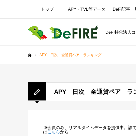
トップ
APY・TVL等データ
DeFi記事一
DeFi特化法人
APY 日次 全通貨ペア ランキング
ホーム
APY 日次 全通貨ペア ラ
※会員のみ、リアルタイムデータを提供中。誰
は
こちら
から