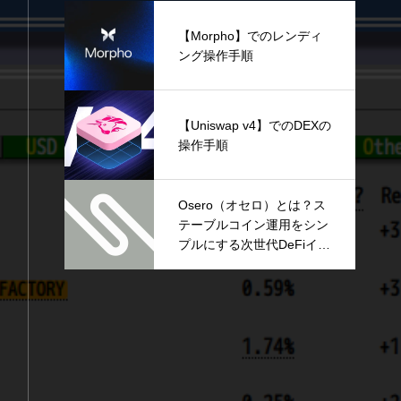
【Morpho】でのレンディ
ング操作手順
【Uniswap v4】でのDEXの
操作手順
Osero（オセロ）とは？ス
テーブルコイン運用をシン
プルにする次世代DeFiイン
フラを解説