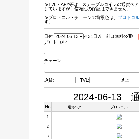
※TVL・APY等は、ステーブルコインの通貨
していますが、信頼性の保証はできません。
※プロトコル・チェーンの背景色は、
プロトコル
す。
日付:
※31日以上前は無料公開!
プロトコル:
チェーン:
通貨:
TVL:
以上
2024-06-1
No
通貨ペア
プロトコル
1
2
3