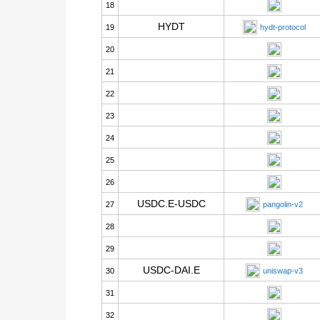
18
HYDT
19
hydt-protocol
20
21
22
23
24
25
26
USDC.E-USDC
27
pangolin-v2
28
29
USDC-DAI.E
30
uniswap-v3
31
32