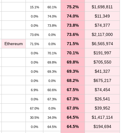
75.2%
$1,698,811
15.1%
60.1%
74.0%
$11,349
0.0%
74.0%
73.8%
$74,377
0.0%
73.8%
73.6%
$2,117,000
73.6%
0.0%
Ethereum
71.5%
$6,565,974
71.5%
0.0%
70.1%
$191,997
0.0%
70.1%
69.8%
$705,550
0.0%
69.8%
69.3%
$41,327
0.0%
69.3%
68.2%
$675,217
0.0%
0.0%
67.5%
$74,454
6.9%
60.6%
67.3%
$26,541
0.0%
67.3%
67.0%
$39,952
67.0%
0.0%
64.5%
$1,417,114
30.5%
34.0%
64.5%
$194,694
0.0%
64.5%