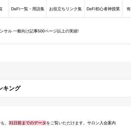
覧
DeFi一覧・用語集
お役立ちリンク集
DeFi初心者神授業
有
コンサル 一般向け記事500ページ以上の実績!
ンキング
でも、
31日前までのデータ
をご覧いただけます。サロン入会案内