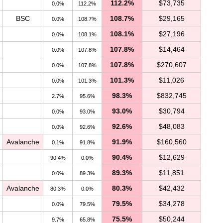
112.2%
$73,735
0.0%
112.2%
BSC
108.7%
$29,165
0.0%
108.7%
108.1%
$27,196
0.0%
108.1%
107.8%
$14,464
0.0%
107.8%
107.8%
$270,607
0.0%
107.8%
101.3%
$11,026
0.0%
101.3%
98.3%
$832,745
2.7%
95.6%
93.0%
$30,794
0.0%
93.0%
92.6%
$48,083
0.0%
92.6%
Avalanche
91.9%
$160,560
0.1%
91.8%
90.4%
$12,629
90.4%
0.0%
89.3%
$11,851
0.0%
89.3%
Avalanche
80.3%
$42,432
80.3%
0.0%
79.5%
$34,278
0.0%
79.5%
75.5%
$50,244
9.7%
65.8%