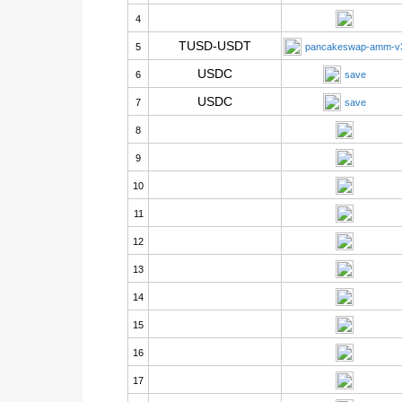
4
TUSD-USDT
5
pancakeswap-amm-v
USDC
6
save
USDC
7
save
8
9
10
11
12
13
14
15
16
17