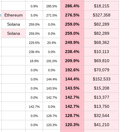
286.4%
$18,215
0.9%
285.5%
Ethereum
276.5%
$327,358
3
5.0%
271.5%
Solana
259.0%
$82,289
259.0%
0.0%
Solana
259.0%
$82,289
259.0%
0.0%
249.9%
$68,362
229.5%
20.4%
238.4%
$10,113
238.4%
0.0%
209.9%
$69,810
18.9%
191.0%
192.6%
$70,079
0.0%
0.0%
144.4%
$152,533
0.0%
144.4%
143.5%
$15,208
0.0%
143.5%
142.7%
$13,377
0.0%
142.7%
142.7%
$13,750
142.7%
0.0%
128.7%
$32,544
0.0%
128.7%
120.3%
$41,210
0.0%
120.3%