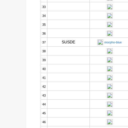
33
34
35
36
SUSDE
37
morpho-blue
38
39
40
41
42
43
44
45
46