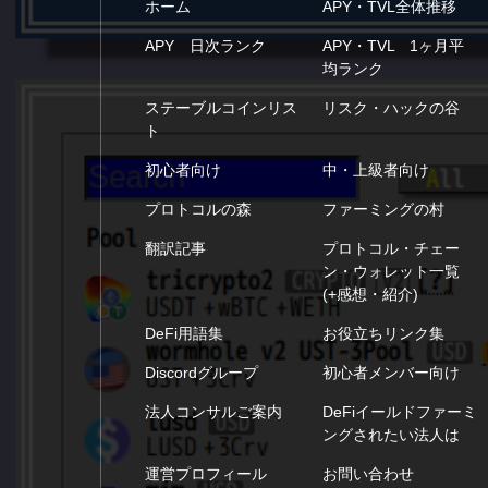
ホーム
APY・TVL全体推移
APY 日次ランク
APY・TVL 1ヶ月平
均ランク
ステーブルコインリス
リスク・ハックの谷
ト
初心者向け
中・上級者向け
プロトコルの森
ファーミングの村
翻訳記事
プロトコル・チェー
ン・ウォレット一覧
(+感想・紹介)
DeFi用語集
お役立ちリンク集
Discordグループ
初心者メンバー向け
法人コンサルご案内
DeFiイールドファーミ
ングされたい法人は
運営プロフィール
お問い合わせ