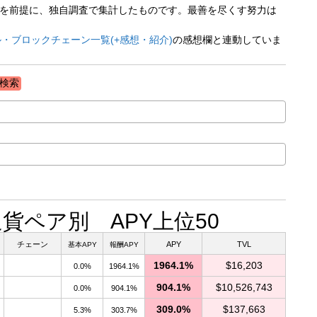
ペアを前提に、独自調査で集計したものです。最善を尽くす努力は
・ブロックチェーン一覧(+感想・紹介)
の感想欄と連動していま
3 通貨ペア別 APY上位50
チェーン
APY
TVL
基本APY
報酬APY
1964.1%
$16,203
0.0%
1964.1%
904.1%
$10,526,743
0.0%
904.1%
309.0%
$137,663
5.3%
303.7%