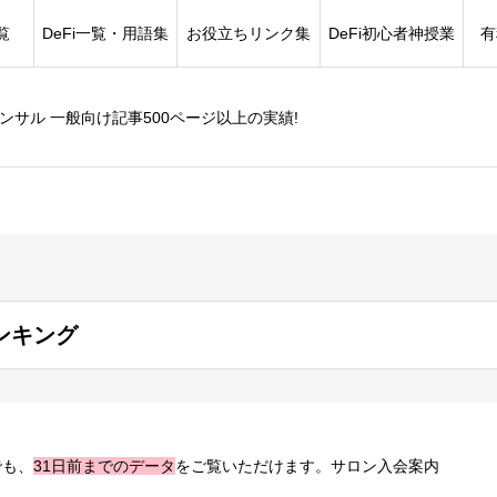
覧
DeFi一覧・用語集
お役立ちリンク集
DeFi初心者神授業
有
コンサル 一般向け記事500ページ以上の実績!
ンキング
でも、
31日前までのデータ
をご覧いただけます。サロン入会案内