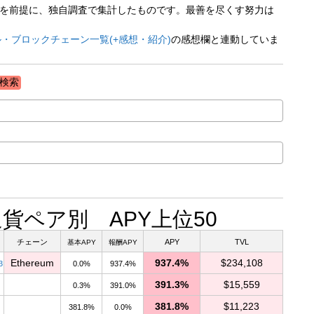
ペアを前提に、独自調査で集計したものです。最善を尽くす努力は
・ブロックチェーン一覧(+感想・紹介)
の感想欄と連動していま
9 通貨ペア別 APY上位50
チェーン
APY
TVL
基本APY
報酬APY
Ethereum
937.4%
$234,108
3
0.0%
937.4%
391.3%
$15,559
0.3%
391.0%
381.8%
$11,223
381.8%
0.0%