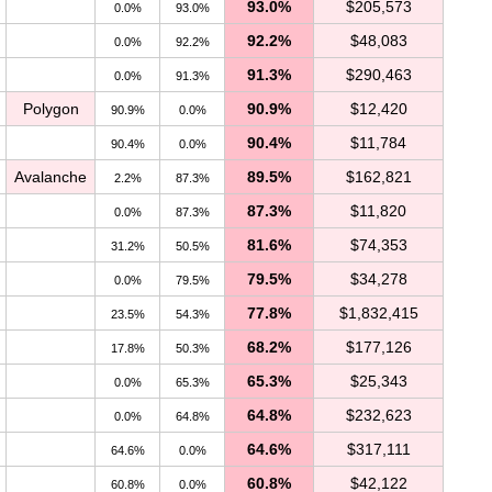
93.0%
$205,573
0.0%
93.0%
92.2%
$48,083
0.0%
92.2%
91.3%
$290,463
0.0%
91.3%
Polygon
90.9%
$12,420
90.9%
0.0%
90.4%
$11,784
90.4%
0.0%
Avalanche
89.5%
$162,821
2.2%
87.3%
87.3%
$11,820
0.0%
87.3%
81.6%
$74,353
31.2%
50.5%
79.5%
$34,278
0.0%
79.5%
77.8%
$1,832,415
23.5%
54.3%
68.2%
$177,126
17.8%
50.3%
65.3%
$25,343
0.0%
65.3%
64.8%
$232,623
0.0%
64.8%
64.6%
$317,111
64.6%
0.0%
60.8%
$42,122
60.8%
0.0%