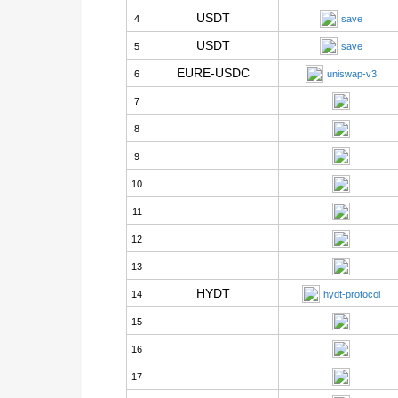
USDT
4
save
USDT
5
save
EURE-USDC
6
uniswap-v3
7
8
9
10
11
12
13
HYDT
14
hydt-protocol
15
16
17