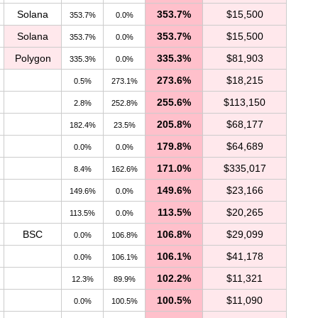
Solana
353.7%
$15,500
353.7%
0.0%
Solana
353.7%
$15,500
353.7%
0.0%
Polygon
335.3%
$81,903
335.3%
0.0%
273.6%
$18,215
0.5%
273.1%
255.6%
$113,150
2.8%
252.8%
205.8%
$68,177
182.4%
23.5%
179.8%
$64,689
0.0%
0.0%
171.0%
$335,017
8.4%
162.6%
149.6%
$23,166
149.6%
0.0%
113.5%
$20,265
113.5%
0.0%
BSC
106.8%
$29,099
0.0%
106.8%
106.1%
$41,178
0.0%
106.1%
102.2%
$11,321
12.3%
89.9%
100.5%
$11,090
0.0%
100.5%