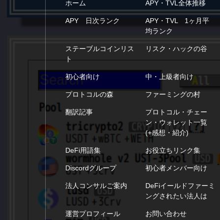
ホーム
APY・TVL全体推移
APY 日次ランク
APY・TVL 1ヶ月平
均ランク
ステーブルコインリス
リスク・ハックの谷
ト
初心者向け
中・上級者向け
プロトコルの森
ファーミングの村
翻訳記事
プロトコル・チェー
ン・ウォレット一覧
(+感想・紹介)
DeFi用語集
お役立ちリンク集
Discordグループ
初心者メンバー向け
法人コンサルご案内
DeFiイールドファーミ
ングされたい法人は
運営プロフィール
お問い合わせ