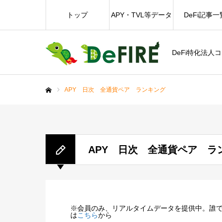
トップ
APY・TVL等データ
DeFi記事一
DeFi特化法人
APY 日次 全通貨ペア ランキング
ホーム
APY 日次 全通貨ペア ラ
※会員のみ、リアルタイムデータを提供中。誰
は
こちら
から