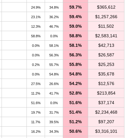
59.7%
$365,612
24.9%
34.8%
59.4%
$1,257,266
23.1%
36.2%
59.0%
$11,502
12.3%
46.7%
58.8%
$2,583,141
58.8%
0.0%
58.1%
$42,713
0.0%
58.1%
56.3%
$26,587
0.0%
56.3%
55.8%
$25,253
0.2%
55.7%
54.8%
$35,678
0.0%
54.8%
54.2%
$12,576
27.5%
26.6%
52.8%
$213,854
11.2%
41.7%
51.6%
$37,174
51.6%
0.0%
51.4%
$2,234,468
19.7%
31.7%
51.2%
$97,207
11.7%
39.5%
50.6%
$3,316,101
16.2%
34.3%