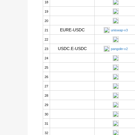
18
19
20
EURE-USDC
21
uniswap-v3
22
USDC.E-USDC
23
pangolin-v2
24
25
26
27
28
29
30
31
32