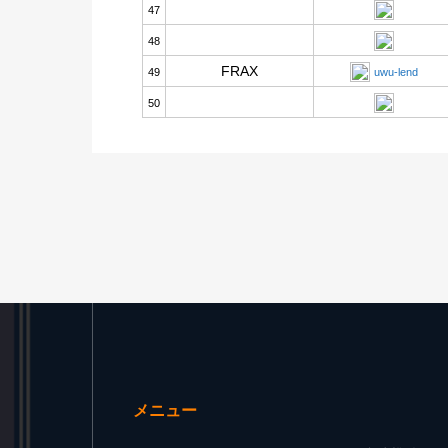
47
48
FRAX
49
uwu-lend
50
メニュー