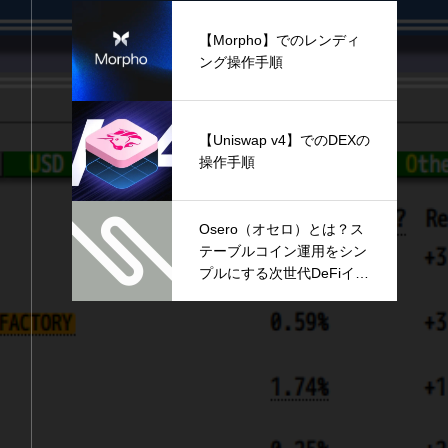
【Morpho】でのレンディ
ング操作手順
【Uniswap v4】でのDEXの
操作手順
Osero（オセロ）とは？ス
テーブルコイン運用をシン
プルにする次世代DeFiイン
フラを解説