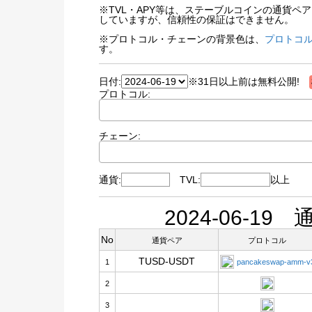
※TVL・APY等は、ステーブルコインの通貨
していますが、信頼性の保証はできません。
※プロトコル・チェーンの背景色は、
プロトコル
す。
日付:
※31日以上前は無料公開!
プロトコル:
チェーン:
通貨:
TVL:
以上
2024-06-1
No
通貨ペア
プロトコル
TUSD-USDT
1
pancakeswap-amm-v
2
3