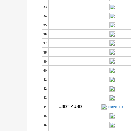
33
34
35
36
37
38
39
40
41
42
43
USDT-AUSD
44
curve-dex
45
46