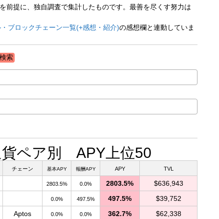
ペアを前提に、独自調査で集計したものです。最善を尽くす努力は
・ブロックチェーン一覧(+感想・紹介)
の感想欄と連動していま
7 通貨ペア別 APY上位50
チェーン
APY
TVL
基本APY
報酬APY
2803.5%
$636,943
2803.5%
0.0%
497.5%
$39,752
0.0%
497.5%
Aptos
362.7%
$62,338
0.0%
0.0%