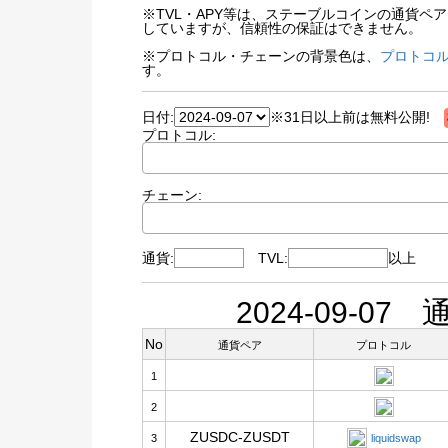
※TVL・APY等は、ステーブルコインの通貨
していますが、信頼性の保証はできません。
※プロトコル・チェーンの背景色は、
プロトコル
す。
日付:
※31日以上前は無料公開!
プロトコル:
チェーン:
通貨:
TVL:
以上
2024-09-0
No
通貨ペア
プロトコル
1
2
ZUSDC-ZUSDT
3
liquidswap