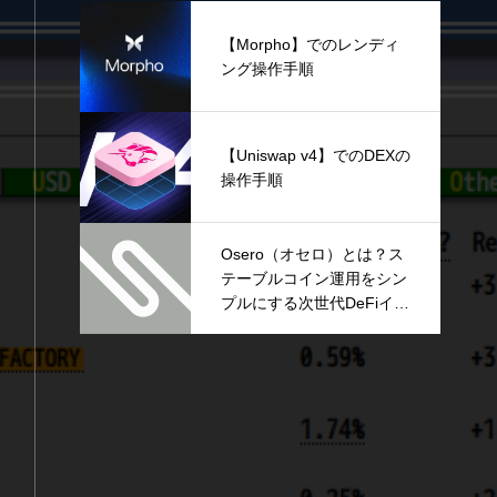
【Morpho】でのレンディ
ング操作手順
【Uniswap v4】でのDEXの
操作手順
Osero（オセロ）とは？ス
テーブルコイン運用をシン
プルにする次世代DeFiイン
フラを解説