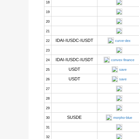
18
19
20
21
IDAI-IUSDC-IUSDT
22
curve-dex
23
IDAI-IUSDC-IUSDT
24
convex-finance
USDT
25
save
USDT
26
save
27
28
29
SUSDE
30
morpho-blue
31
32