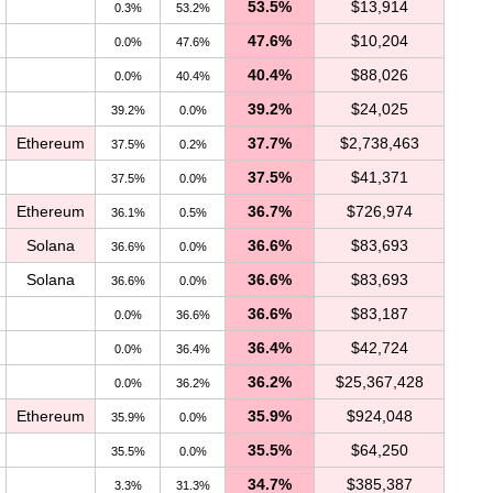
53.5%
$13,914
0.3%
53.2%
47.6%
$10,204
0.0%
47.6%
40.4%
$88,026
0.0%
40.4%
39.2%
$24,025
39.2%
0.0%
Ethereum
37.7%
$2,738,463
37.5%
0.2%
37.5%
$41,371
37.5%
0.0%
Ethereum
36.7%
$726,974
36.1%
0.5%
Solana
36.6%
$83,693
36.6%
0.0%
Solana
36.6%
$83,693
36.6%
0.0%
36.6%
$83,187
0.0%
36.6%
36.4%
$42,724
0.0%
36.4%
36.2%
$25,367,428
0.0%
36.2%
Ethereum
35.9%
$924,048
35.9%
0.0%
35.5%
$64,250
35.5%
0.0%
34.7%
$385,387
3.3%
31.3%