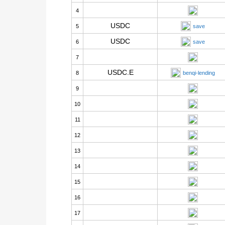
4
USDC
5
save
USDC
6
save
7
USDC.E
8
benqi-lending
9
10
11
12
13
14
15
16
17