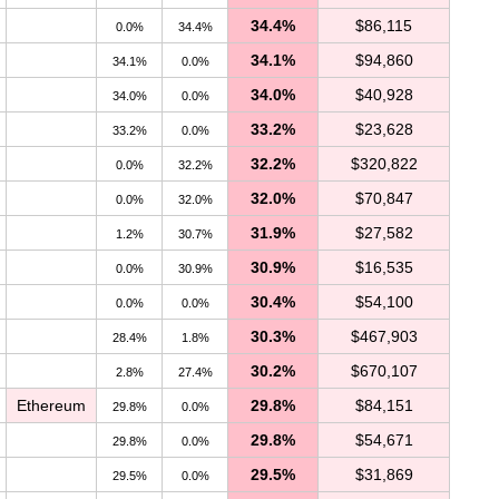
34.4%
$86,115
0.0%
34.4%
34.1%
$94,860
34.1%
0.0%
34.0%
$40,928
34.0%
0.0%
33.2%
$23,628
33.2%
0.0%
32.2%
$320,822
0.0%
32.2%
32.0%
$70,847
0.0%
32.0%
31.9%
$27,582
1.2%
30.7%
30.9%
$16,535
0.0%
30.9%
30.4%
$54,100
0.0%
0.0%
30.3%
$467,903
28.4%
1.8%
30.2%
$670,107
2.8%
27.4%
Ethereum
29.8%
$84,151
29.8%
0.0%
29.8%
$54,671
29.8%
0.0%
29.5%
$31,869
29.5%
0.0%