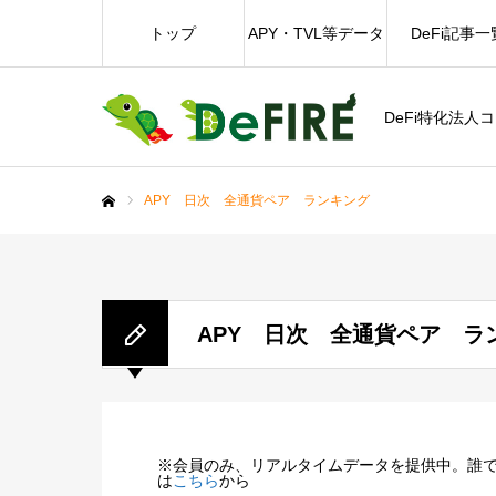
トップ
APY・TVL等データ
DeFi記事一
DeFi特化法人
APY 日次 全通貨ペア ランキング
ホーム
APY 日次 全通貨ペア ラ
※会員のみ、リアルタイムデータを提供中。誰
は
こちら
から