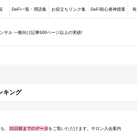
覧
DeFi一覧・用語集
お役立ちリンク集
DeFi初心者神授業
有
コンサル 一般向け記事500ページ以上の実績!
ンキング
でも、
31日前までのデータ
をご覧いただけます。サロン入会案内