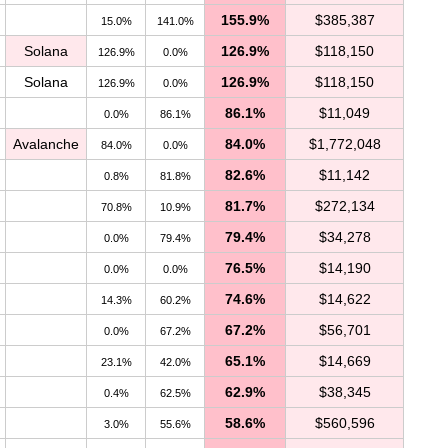
155.9%
$385,387
15.0%
141.0%
Solana
126.9%
$118,150
126.9%
0.0%
Solana
126.9%
$118,150
126.9%
0.0%
86.1%
$11,049
0.0%
86.1%
Avalanche
84.0%
$1,772,048
84.0%
0.0%
82.6%
$11,142
0.8%
81.8%
81.7%
$272,134
70.8%
10.9%
79.4%
$34,278
0.0%
79.4%
76.5%
$14,190
0.0%
0.0%
74.6%
$14,622
14.3%
60.2%
67.2%
$56,701
0.0%
67.2%
65.1%
$14,669
23.1%
42.0%
62.9%
$38,345
0.4%
62.5%
58.6%
$560,596
3.0%
55.6%