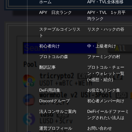
ホーム
APY・TVL全体推移
APY 日次ランク
APY・TVL 1ヶ月平
均ランク
ステーブルコインリス
リスク・ハックの谷
ト
初心者向け
中・上級者向け
プロトコルの森
ファーミングの村
翻訳記事
プロトコル・チェー
ン・ウォレット一覧
(+感想・紹介)
DeFi用語集
お役立ちリンク集
Discordグループ
初心者メンバー向け
法人コンサルご案内
DeFiイールドファーミ
ングされたい法人は
運営プロフィール
お問い合わせ