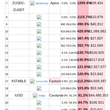
ZUSDC-
Aptos
1205.4%
$39,454
7
liquidswap
0.0%
0.0%
ZUSDT
1115.7%
$10,978
8
0.0%
0.0%
490.3%
$45,912
9
490.3%
0.0%
429.9%
$1,086,881
10
429.9%
0.0%
387.4%
$27,807
11
387.4%
0.0%
352.7%
$11,569
12
352.7%
0.0%
135.7%
$526,925
13
9.1%
126.6%
130.9%
$217,619
14
0.1%
130.8%
121.6%
$2,927,077
15
121.6%
0.0%
120.9%
$15,842
16
120.9%
0.0%
XSTABLE
Fantom
112.2%
$4,659,397
17
curve-dex
0.9%
111.3%
103.8%
$53,345
18
103.8%
0.0%
IUSD
Cardano
91.2%
$44,480,353
19
indigo
0.0%
91.2%
84.7%
$106,921
20
0.3%
84.5%
81.2%
$10,641
21
0.0%
0.0%