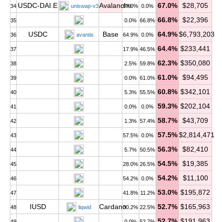
USDC-DAI.E
Avalanche
67.0%
$28,705
34
uniswap-v3
67.0%
0.0%
66.8%
$22,396
35
0.0%
66.8%
USDC
Base
64.9%
$6,793,203
36
avantis
64.9%
0.0%
64.4%
$233,441
37
17.9%
46.5%
62.3%
$350,080
38
2.5%
59.8%
61.0%
$94,495
39
0.0%
61.0%
60.8%
$342,101
40
5.3%
55.5%
59.3%
$202,104
41
0.0%
0.0%
58.7%
$43,709
42
1.3%
57.4%
57.5%
$2,814,471
43
57.5%
0.0%
56.3%
$82,410
44
5.7%
50.5%
54.5%
$19,385
45
28.0%
26.5%
54.2%
$11,100
46
54.2%
0.0%
53.0%
$195,872
47
41.8%
11.2%
IUSD
Cardano
52.7%
$165,963
48
liqwid
30.2%
22.5%
52.7%
$191,963
49
0.0%
52.7%