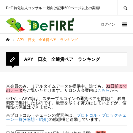
SEARCH
DeFi特化法人コンサル 一般向け記事500ページ以上の実績!
ログイン
APY 日次 全通貨ペア ランキング
ホーム
APY 日次 全通貨ペア ランキング
※会員のみ、リアルタイムデータを提供中。誰でも、
31日前まで
のデータ
をご覧いただけます。サロン入会案内は
こちら
から
※TVL・APY等は、ステーブルコインの通貨ペアを前提に、独自
調査で集計したものです。最善を尽くす努力はしていますが、信
頼性の保証はできません。
※プロトコル・チェーンの背景色は、
プロトコル・ブロックチェ
ーン一覧(+感想・紹介)
の感想欄と連動しています。