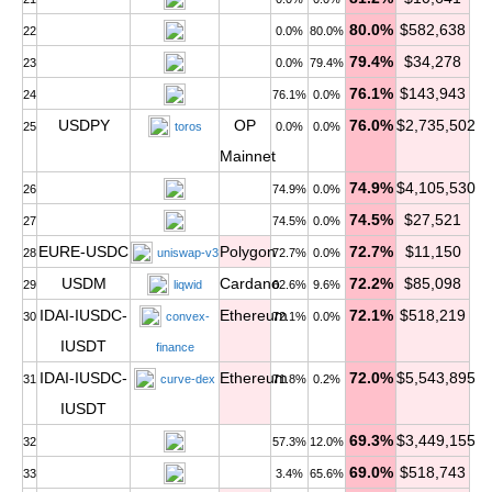
80.0%
$582,638
22
0.0%
80.0%
79.4%
$34,278
23
0.0%
79.4%
76.1%
$143,943
24
76.1%
0.0%
USDPY
OP
76.0%
$2,735,502
25
toros
0.0%
0.0%
Mainnet
74.9%
$4,105,530
26
74.9%
0.0%
74.5%
$27,521
27
74.5%
0.0%
EURE-USDC
Polygon
72.7%
$11,150
28
uniswap-v3
72.7%
0.0%
USDM
Cardano
72.2%
$85,098
29
liqwid
62.6%
9.6%
IDAI-IUSDC-
Ethereum
72.1%
$518,219
30
convex-
72.1%
0.0%
IUSDT
finance
IDAI-IUSDC-
Ethereum
72.0%
$5,543,895
31
curve-dex
71.8%
0.2%
IUSDT
69.3%
$3,449,155
32
57.3%
12.0%
69.0%
$518,743
33
3.4%
65.6%