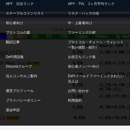
APY 日次ランク
APY・TVL 1ヶ月平均ランク
ステーブルコインリスト
リスク・ハックの谷
初心者向け
中・上級者向け
プロトコルの森
ファーミングの村
翻訳記事
プロトコル・チェーン・ウォレット
一覧(+感想・紹介)
DeFi用語集
お役立ちリンク集
Discordグループ
初心者メンバー向け
法人コンサルご案内
DeFiイールドファーミングされたい
法人は
運営プロフィール
お問い合わせ
プライバシーポリシー
利用規約
退会申請