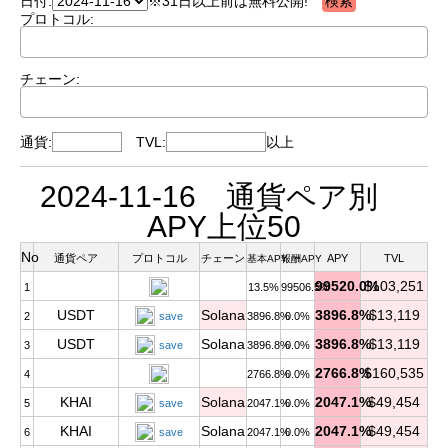
日付:
※31日以上前は無料公開!
プロトコル:
チェーン:
通貨:
TVL:
以上
2024-11-16 通貨ペア別
APY上位50
No
通貨ペア
プロトコル
チェーン
APY
TVL
基本APY
報酬APY
99520.0%
$103,251
1
13.5%
99506.5%
USDT
Solana
3896.8%
$13,119
2
save
3896.8%
0.0%
USDT
Solana
3896.8%
$13,119
3
save
3896.8%
0.0%
2766.8%
$160,535
4
2766.8%
0.0%
KHAI
Solana
2047.1%
$49,454
5
save
2047.1%
0.0%
KHAI
Solana
2047.1%
$49,454
6
save
2047.1%
0.0%