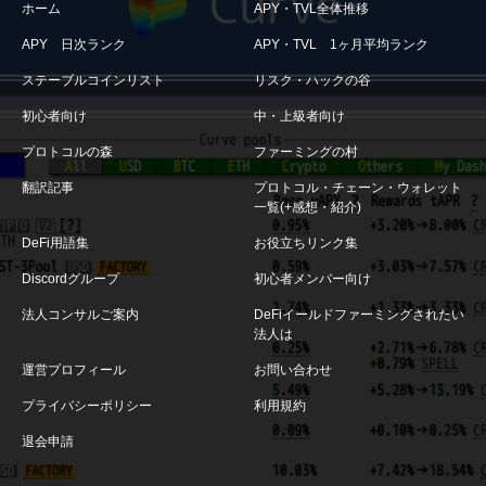
ホーム
APY・TVL全体推移
APY 日次ランク
APY・TVL 1ヶ月平均ランク
ステーブルコインリスト
リスク・ハックの谷
初心者向け
中・上級者向け
プロトコルの森
ファーミングの村
翻訳記事
プロトコル・チェーン・ウォレット
一覧(+感想・紹介)
DeFi用語集
お役立ちリンク集
Discordグループ
初心者メンバー向け
法人コンサルご案内
DeFiイールドファーミングされたい
法人は
運営プロフィール
お問い合わせ
プライバシーポリシー
利用規約
退会申請