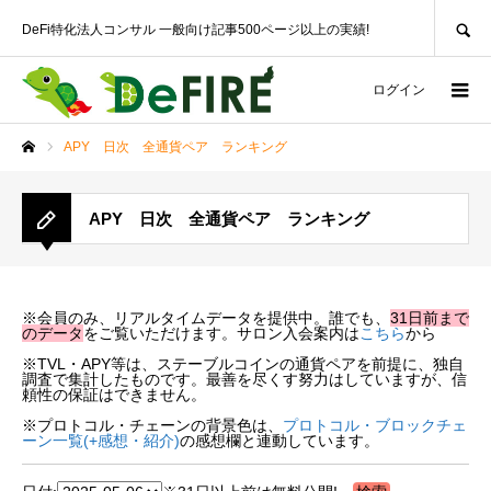
SEARCH
DeFi特化法人コンサル 一般向け記事500ページ以上の実績!
ログイン
APY 日次 全通貨ペア ランキング
ホーム
APY 日次 全通貨ペア ランキング
※会員のみ、リアルタイムデータを提供中。誰でも、
31日前まで
のデータ
をご覧いただけます。サロン入会案内は
こちら
から
※TVL・APY等は、ステーブルコインの通貨ペアを前提に、独自
調査で集計したものです。最善を尽くす努力はしていますが、信
頼性の保証はできません。
※プロトコル・チェーンの背景色は、
プロトコル・ブロックチェ
ーン一覧(+感想・紹介)
の感想欄と連動しています。