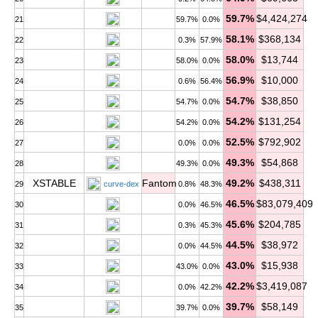
59.7%
$4,424,274
21
59.7%
0.0%
58.1%
$368,134
22
0.3%
57.9%
58.0%
$13,744
23
58.0%
0.0%
56.9%
$10,000
24
0.6%
56.4%
54.7%
$38,850
25
54.7%
0.0%
54.2%
$131,254
26
54.2%
0.0%
52.5%
$792,902
27
0.0%
0.0%
49.3%
$54,868
28
49.3%
0.0%
XSTABLE
Fantom
49.2%
$438,311
29
curve-dex
0.8%
48.3%
46.5%
$83,079,409
30
0.0%
46.5%
45.6%
$204,785
31
0.3%
45.3%
44.5%
$38,972
32
0.0%
44.5%
43.0%
$15,938
33
43.0%
0.0%
42.2%
$3,419,087
34
0.0%
42.2%
39.7%
$58,149
35
39.7%
0.0%