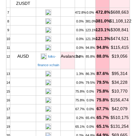
ZUSDT
472.8%
$688,663
7
472.8%
0.0%
381.0%
$1,108,122
8
0.0%
381.0%
123.1%
$308,841
9
0.0%
123.1%
121.3%
$474,521
10
0.0%
121.3%
94.8%
$115,415
11
0.0%
94.8%
AUSD
Avalanche
88.0%
$19,056
12
folks-
2.2%
85.8%
finance-xchain
87.6%
$95,314
13
1.3%
86.3%
79.5%
$34,228
14
0.0%
79.5%
75.8%
$10,770
15
75.8%
0.0%
75.8%
$156,474
16
75.8%
0.0%
67.7%
$42,079
17
67.7%
0.0%
65.7%
$510,175
18
0.2%
65.4%
65.1%
$131,254
19
65.1%
0.0%
64.9%
$69,665
20
0.2%
64.8%