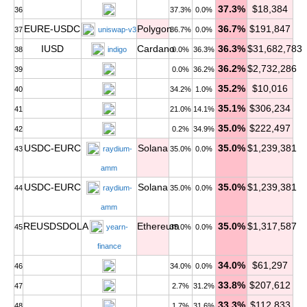
37.3%
$18,384
36
37.3%
0.0%
EURE-USDC
Polygon
36.7%
$191,847
37
uniswap-v3
36.7%
0.0%
IUSD
Cardano
36.3%
$31,682,783
38
indigo
0.0%
36.3%
36.2%
$2,732,286
39
0.0%
36.2%
35.2%
$10,016
40
34.2%
1.0%
35.1%
$306,234
41
21.0%
14.1%
35.0%
$222,497
42
0.2%
34.9%
USDC-EURC
Solana
35.0%
$1,239,381
43
raydium-
35.0%
0.0%
amm
USDC-EURC
Solana
35.0%
$1,239,381
44
raydium-
35.0%
0.0%
amm
REUSDSDOLA
Ethereum
35.0%
$1,317,587
45
yearn-
35.0%
0.0%
finance
34.0%
$61,297
46
34.0%
0.0%
33.8%
$207,612
47
2.7%
31.2%
33.3%
$112,833
48
1.7%
31.6%