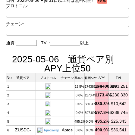
日付:
※31日以上前は無料公開!
プロトコル:
チェーン:
通貨:
TVL:
以上
2025-05-06 通貨ペア別
APY上位50
No
通貨ペア
プロトコル
チェーン
APY
TVL
基本APY
報酬APY
174400.4%
$103,251
1
13.5%
174386.9%
1173.4%
$236,330
2
0.0%
1173.4%
880.3%
$10,642
3
0.0%
880.3%
597.8%
$288,745
4
0.0%
597.8%
495.2%
$25,343
5
495.2%
0.0%
ZUSDC-
Aptos
490.9%
$36,541
6
liquidswap
0.0%
0.0%