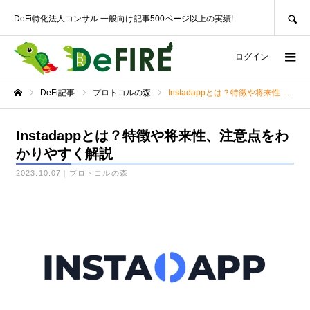
SEARCH
DeFi特化法人コンサル 一般向け記事500ページ以上の実績!
ログイン
DeFi記事
プロトコルの森
Instadappとは？特徴や将来性、注意点をわかりやすく解説
ホーム
Instadappとは？特徴や将来性、注意点をわ
かりやすく解説
2023.10.07
プロトコルの森