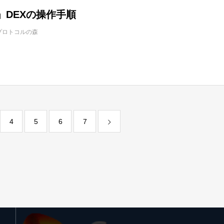
as」DEXの操作手順
プロトコルの森
4
5
6
7