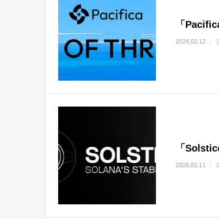
「Paci
2026.02.12
「Sols
2026.02.11