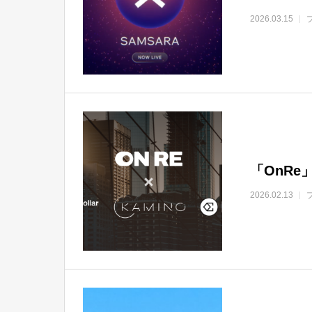
2026.03.15
「OnRe
2026.02.13