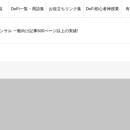
覧
DeFi一覧・用語集
お役立ちリンク集
DeFi初心者神授業
有
コンサル 一般向け記事500ページ以上の実績!