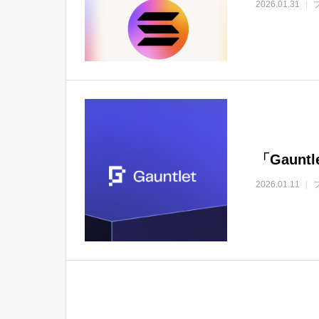
2026.01.31
「Gaunt
2026.01.11