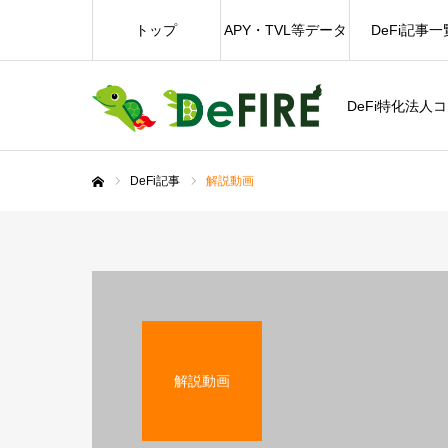
トップ
APY・TVL等データ
DeFi記事一
DeFi特化法人
DeFi記事
解説動画
ホーム
解説動画