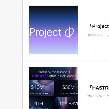
「Proj
2026.02.10
「HAST
2026.02.09