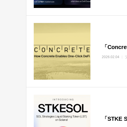
「Conc
2026.02.04
「STKE