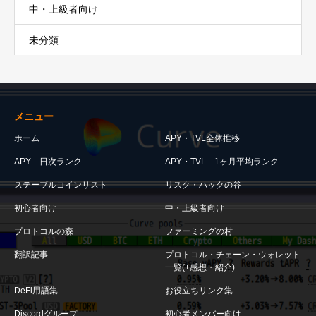
中・上級者向け
未分類
メニュー
ホーム
APY・TVL全体推移
APY 日次ランク
APY・TVL 1ヶ月平均ランク
ステーブルコインリスト
リスク・ハックの谷
初心者向け
中・上級者向け
プロトコルの森
ファーミングの村
翻訳記事
プロトコル・チェーン・ウォレット
一覧(+感想・紹介)
DeFi用語集
お役立ちリンク集
Discordグループ
初心者メンバー向け