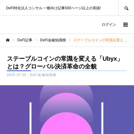
SEARCH
DeFi特化法人コンサル 一般向け記事500ページ以上の実績!
ログイン
DeFi記事
DeFi金融知識畑
ステーブルコインの常識を変える「Ubyx」とは？グローバル決済革命の全貌
ホーム
ステーブルコインの常識を変える「Ubyx」
とは？グローバル決済革命の全貌
2025.07.29
DeFi金融知識畑