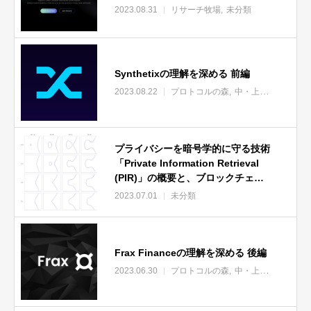
2023.08.31
リサーチ牧場
未分類
Synthetixの理解を深める 前編
2023.08.22
プロトコルの森
中・上級者向け
未
プライバシーを暗号学的に守る技術
「Private Information Retrieval
(PIR)」の概要と、ブロックチェー
ンエコシステムでの重要性【PR】
2023.07.01
未分類
Frax Financeの理解を深める 後編
2023.06.30
プロトコルの森
中・上級者向け
未