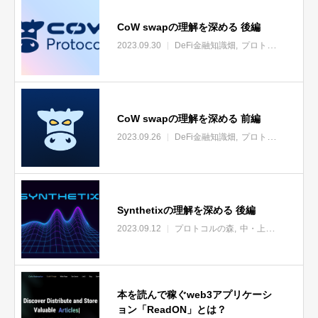
CoW swapの理解を深める 後編
2023.09.30
DeFi金融知識畑
プロトコルの森
中
CoW swapの理解を深める 前編
2023.09.26
DeFi金融知識畑
プロトコルの森
中
Synthetixの理解を深める 後編
2023.09.12
プロトコルの森
中・上級者向け
未
本を読んで稼ぐweb3アプリケーシ
ョン「ReadON」とは？