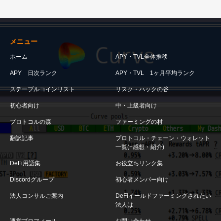
メニュー
ホーム
APY・TVL全体推移
APY 日次ランク
APY・TVL 1ヶ月平均ランク
ステーブルコインリスト
リスク・ハックの谷
初心者向け
中・上級者向け
プロトコルの森
ファーミングの村
翻訳記事
プロトコル・チェーン・ウォレット
一覧(+感想・紹介)
DeFi用語集
お役立ちリンク集
Discordグループ
初心者メンバー向け
法人コンサルご案内
DeFiイールドファーミングされたい
法人は