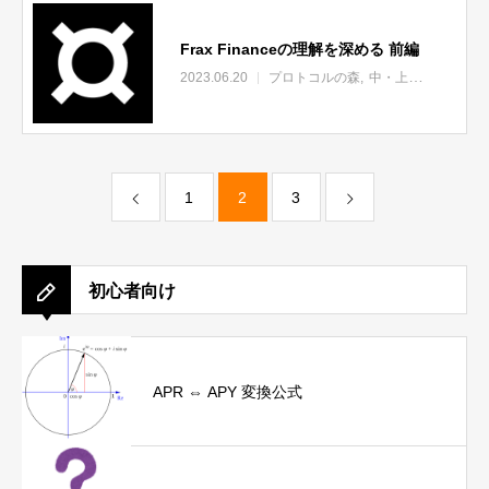
Frax Financeの理解を深める 前編
2023.06.20
プロトコルの森
中・上級者向け
未
1
2
3
初心者向け
APR ⇔ APY 変換公式