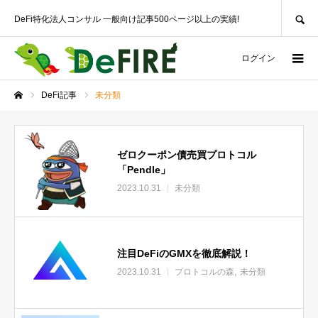
SEARCH
DeFi特化法人コンサル 一般向け記事500ページ以上の実績!
ログイン
DeFi記事
未分類
ホーム
ゼロクーポン債売買プロトコル
「Pendle」
2023.10.31
未分類
注目DeFiのGMXを徹底解説！
2023.10.31
プロトコルの森
未分類