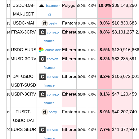
USDC-DAI-
Polygon
10.0%
$35,148,250
12
balancer-
0.0%
0.0%
MAI-USDT
v2
USDC-MAI
Fantom
9.0%
$10,830,683
13
beefy
0.0%
0.0%
FRAX-3CRV
Ethereum
8.8%
$3,191,257,2
14
convex-
0.0%
0.0%
finance
USDC-EURS
Ethereum
8.5%
$130,916,86
15
curve-dex
0.0%
0.0%
MUSD-3CRV
Ethereum
8.3%
$63,285,591
16
convex-
0.0%
0.0%
finance
DAI-USDC-
Ethereum
8.2%
$106,072,00
17
convex-
0.0%
0.0%
USDT-SUSD
finance
USDP-3CRV
Ethereum
8.1%
$47,120,459
18
convex-
0.0%
0.0%
finance
FUSDT-
Fantom
8.0%
$40,207,740
19
beefy
0.0%
0.0%
USDC-DAI
EURS-SEUR
Ethereum
7.7%
$41,372,940
20
convex-
0.0%
0.0%
finance