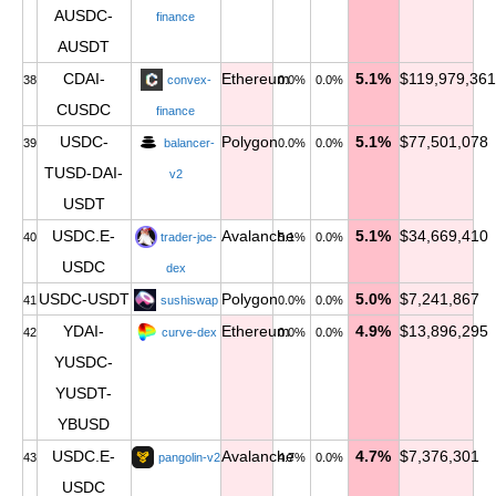
AUSDC-
finance
AUSDT
CDAI-
Ethereum
5.1%
$119,979,361
38
convex-
0.0%
0.0%
CUSDC
finance
USDC-
Polygon
5.1%
$77,501,078
39
balancer-
0.0%
0.0%
TUSD-DAI-
v2
USDT
USDC.E-
Avalanche
5.1%
$34,669,410
40
trader-joe-
5.1%
0.0%
USDC
dex
USDC-USDT
Polygon
5.0%
$7,241,867
41
sushiswap
0.0%
0.0%
YDAI-
Ethereum
4.9%
$13,896,295
42
curve-dex
0.0%
0.0%
YUSDC-
YUSDT-
YBUSD
USDC.E-
Avalanche
4.7%
$7,376,301
43
pangolin-v2
4.7%
0.0%
USDC