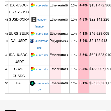
DAI-USDC-
Ethereum
4.4%
$131,472,96
44
curve-dex
0.0%
0.0%
USDT-SUSD
GUSD-3CRV
Ethereum
4.3%
$22,141,226
45
convex-
0.0%
0.0%
finance
EURS-SEUR
Ethereum
4.1%
$46,529,005
46
curve-dex
0.0%
0.0%
DAI-USDT
Polygon
3.9%
$2,122,913
47
quickswap-
3.9%
0.0%
dex
IDAI-IUSDC-
Ethereum
3.5%
$621,523,01
48
curve-dex
0.0%
0.0%
IUSDT
CDAI-
Ethereum
3.4%
$138,607,59
49
curve-dex
0.0%
0.0%
CUSDC
DAI
Ethereum
3.1%
$2,932,261,6
50
compound-
0.0%
0.0%
v2