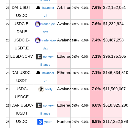
DAI-USDT-
Arbitrum
7.6%
$22,152,051
21
balancer-
0.0%
0.0%
USDC
v2
USDC.E-
Avalanche
7.6%
$1,232,924
22
trader-joe-
7.6%
0.0%
DAI.E
dex
USDC.E-
Avalanche
7.4%
$3,487,258
23
trader-joe-
7.4%
0.0%
USDT.E
dex
LUSD-3CRV
Ethereum
7.1%
$96,175,305
24
convex-
0.0%
0.0%
finance
DAI-USDC-
Ethereum
7.1%
$146,534,51
25
balancer-
0.0%
0.0%
USDT
v2
USDC-
Avalanche
7.0%
$11,569,067
26
beefy
0.0%
0.0%
USDCE
IDAI-IUSDC-
Ethereum
6.8%
$618,925,29
27
convex-
0.0%
0.0%
IUSDT
finance
USDC
Fantom
6.8%
$117,252,998
28
yearn-
0.0%
0.0%