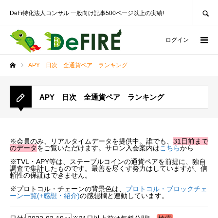
SEARCH
DeFi特化法人コンサル 一般向け記事500ページ以上の実績!
ログイン
APY 日次 全通貨ペア ランキング
ホーム
APY 日次 全通貨ペア ランキング
※会員のみ、リアルタイムデータを提供中。誰でも、
31日前まで
のデータ
をご覧いただけます。サロン入会案内は
こちら
から
※TVL・APY等は、ステーブルコインの通貨ペアを前提に、独自
調査で集計したものです。最善を尽くす努力はしていますが、信
頼性の保証はできません。
※プロトコル・チェーンの背景色は、
プロトコル・ブロックチェ
ーン一覧(+感想・紹介)
の感想欄と連動しています。