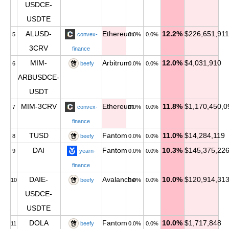
USDCE-
USDTE
ALUSD-
Ethereum
12.2%
$226,651,911
5
convex-
0.0%
0.0%
3CRV
finance
MIM-
Arbitrum
12.0%
$4,031,910
6
beefy
0.0%
0.0%
ARBUSDCE-
USDT
MIM-3CRV
Ethereum
11.8%
$1,170,450,0
7
convex-
0.0%
0.0%
finance
TUSD
Fantom
11.0%
$14,284,119
8
beefy
0.0%
0.0%
DAI
Fantom
10.3%
$145,375,22
9
yearn-
0.0%
0.0%
finance
DAIE-
Avalanche
10.0%
$120,914,31
10
beefy
0.0%
0.0%
USDCE-
USDTE
DOLA
Fantom
10.0%
$1,717,848
11
beefy
0.0%
0.0%