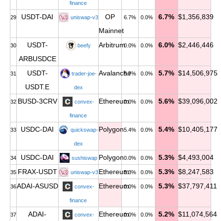
finance
USDT-DAI
OP
6.7%
$1,356,839
29
uniswap-v3
6.7%
0.0%
Mainnet
USDT-
Arbitrum
6.0%
$2,446,446
30
beefy
0.0%
0.0%
ARBUSDCE
USDT-
Avalanche
5.7%
$14,506,975
31
trader-joe-
5.7%
0.0%
USDT.E
dex
BUSD-3CRV
Ethereum
5.6%
$39,096,002
32
convex-
0.0%
0.0%
finance
USDC-DAI
Polygon
5.4%
$10,405,177
33
quickswap-
5.4%
0.0%
dex
USDC-DAI
Polygon
5.3%
$4,493,004
34
sushiswap
0.0%
0.0%
FRAX-USDT
Ethereum
5.3%
$8,247,583
35
uniswap-v3
5.3%
0.0%
ADAI-ASUSD
Ethereum
5.3%
$37,797,411
36
convex-
0.0%
0.0%
finance
ADAI-
Ethereum
5.2%
$11,074,564
37
convex-
0.0%
0.0%