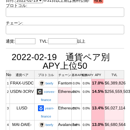
日付:
※31日以上前は無料公開!
プロトコル:
チェーン:
通貨:
TVL:
以上
2022-02-19 通貨ペア別
APY上位50
No
通貨ペア
プロトコル
チェーン
APY
TVL
基本APY
報酬APY
FRAX-USDC
Fantom
17.0%
$6,389,826
1
beefy
0.0%
0.0%
USDN-3CRV
Ethereum
14.5%
$256,559,50
2
convex-
0.0%
0.0%
finance
LUSD
Ethereum
13.4%
$6,027,114
3
yearn-
0.0%
0.0%
finance
MAI-DAIE-
Avalanche
13.0%
$6,680,564
4
beefy
0.0%
0.0%