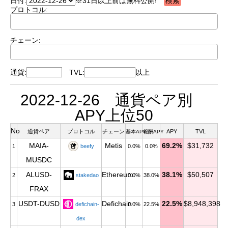
日付:
※31日以上前は無料公開!
プロトコル:
チェーン:
通貨:
TVL:
以上
2022-12-26 通貨ペア別
APY上位50
No
通貨ペア
プロトコル
チェーン
APY
TVL
基本APY
報酬APY
MAIA-
Metis
69.2%
$31,732
1
beefy
0.0%
0.0%
MUSDC
ALUSD-
Ethereum
38.1%
$50,507
2
stakedao
0.0%
38.0%
FRAX
USDT-DUSD
Defichain
22.5%
$8,948,398
3
defichain-
0.0%
22.5%
dex