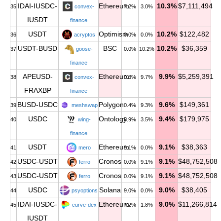
IDAI-IUSDC-
Ethereum
10.3%
$7,111,494
35
convex-
7.2%
3.0%
IUSDT
finance
USDT
Optimism
10.2%
$122,482
36
acryptos
0.0%
0.0%
USDT-BUSD
BSC
10.2%
$36,359
37
goose-
0.0%
10.2%
finance
APEUSD-
Ethereum
9.9%
$5,259,391
38
convex-
0.3%
9.7%
FRAXBP
finance
BUSD-USDC
Polygon
9.6%
$149,361
39
meshswap
0.4%
9.3%
USDC
Ontology
9.4%
$179,975
40
wing-
5.9%
3.5%
finance
USDT
Ethereum
9.1%
$38,363
41
mero
9.1%
0.0%
USDC-USDT
Cronos
9.1%
$48,752,508
42
ferro
0.0%
9.1%
USDC-USDT
Cronos
9.1%
$48,752,508
43
ferro
0.0%
9.1%
USDC
Solana
9.0%
$38,405
44
psyoptions
9.0%
0.0%
IDAI-IUSDC-
Ethereum
9.0%
$11,266,814
45
curve-dex
7.2%
1.8%
IUSDT