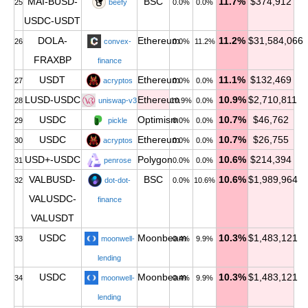
MAI-BUSD-
BSC
11.7%
$374,912
25
beefy
0.0%
0.0%
USDC-USDT
DOLA-
Ethereum
11.2%
$31,584,066
26
convex-
0.0%
11.2%
FRAXBP
finance
USDT
Ethereum
11.1%
$132,469
27
acryptos
0.0%
0.0%
LUSD-USDC
Ethereum
10.9%
$2,710,811
28
uniswap-v3
10.9%
0.0%
USDC
Optimism
10.7%
$46,762
29
pickle
0.0%
0.0%
USDC
Ethereum
10.7%
$26,755
30
acryptos
0.0%
0.0%
USD+-USDC
Polygon
10.6%
$214,394
31
penrose
0.0%
0.0%
VALBUSD-
BSC
10.6%
$1,989,964
32
dot-dot-
0.0%
10.6%
VALUSDC-
finance
VALUSDT
USDC
Moonbeam
10.3%
$1,483,121
33
moonwell-
0.4%
9.9%
lending
USDC
Moonbeam
10.3%
$1,483,121
34
moonwell-
0.4%
9.9%
lending