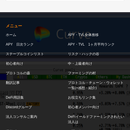
メニュー
ホーム
APY・TVL全体推移
APY 日次ランク
APY・TVL 1ヶ月平均ランク
ステーブルコインリスト
リスク・ハックの谷
初心者向け
中・上級者向け
プロトコルの森
ファーミングの村
翻訳記事
プロトコル・チェーン・ウォレット
一覧(+感想・紹介)
DeFi用語集
お役立ちリンク集
Discordグループ
初心者メンバー向け
法人コンサルご案内
DeFiイールドファーミングされたい
法人は