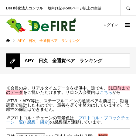
SEARCH
DeFi特化法人コンサル 一般向け記事500ページ以上の実績!
ログイン
APY 日次 全通貨ペア ランキング
ホーム
APY 日次 全通貨ペア ランキング
※会員のみ、リアルタイムデータを提供中。誰でも、
31日前まで
のデータ
をご覧いただけます。サロン入会案内は
こちら
から
※TVL・APY等は、ステーブルコインの通貨ペアを前提に、独自
調査で集計したものです。最善を尽くす努力はしていますが、信
頼性の保証はできません。
※プロトコル・チェーンの背景色は、
プロトコル・ブロックチェ
ーン一覧(+感想・紹介)
の感想欄と連動しています。