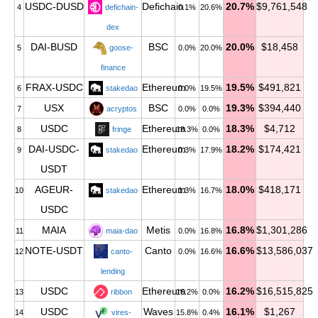
USDC-DUSD
Defichain
20.7%
$9,761,548
4
defichain-
0.1%
20.6%
dex
DAI-BUSD
BSC
20.0%
$18,458
5
goose-
0.0%
20.0%
finance
FRAX-USDC
Ethereum
19.5%
$491,821
6
stakedao
0.0%
19.5%
USX
BSC
19.3%
$394,440
7
acryptos
0.0%
0.0%
USDC
Ethereum
18.3%
$4,712
8
fringe
18.3%
0.0%
DAI-USDC-
Ethereum
18.2%
$174,421
9
stakedao
0.3%
17.9%
USDT
AGEUR-
Ethereum
18.0%
$418,171
10
stakedao
1.3%
16.7%
USDC
MAIA
Metis
16.8%
$1,301,286
11
maia-dao
0.0%
16.8%
NOTE-USDT
Canto
16.6%
$13,586,037
12
canto-
0.0%
16.6%
lending
USDC
Ethereum
16.2%
$16,515,825
13
ribbon
16.2%
0.0%
USDC
Waves
16.1%
$1,267
14
vires-
15.8%
0.4%