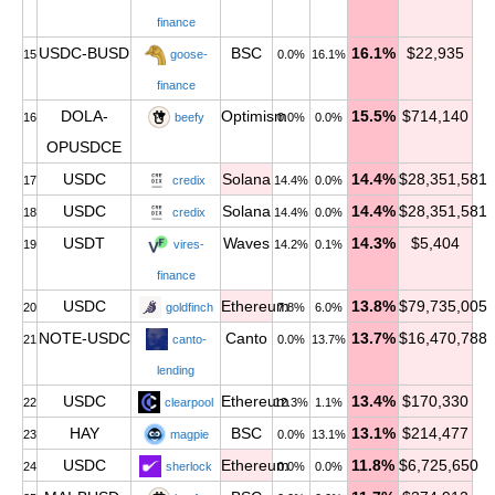
finance
USDC-BUSD
BSC
16.1%
$22,935
15
goose-
0.0%
16.1%
finance
DOLA-
Optimism
15.5%
$714,140
16
beefy
0.0%
0.0%
OPUSDCE
USDC
Solana
14.4%
$28,351,581
17
credix
14.4%
0.0%
USDC
Solana
14.4%
$28,351,581
18
credix
14.4%
0.0%
USDT
Waves
14.3%
$5,404
19
vires-
14.2%
0.1%
finance
USDC
Ethereum
13.8%
$79,735,005
20
goldfinch
7.8%
6.0%
NOTE-USDC
Canto
13.7%
$16,470,788
21
canto-
0.0%
13.7%
lending
USDC
Ethereum
13.4%
$170,330
22
clearpool
12.3%
1.1%
HAY
BSC
13.1%
$214,477
23
magpie
0.0%
13.1%
USDC
Ethereum
11.8%
$6,725,650
24
sherlock
0.0%
0.0%