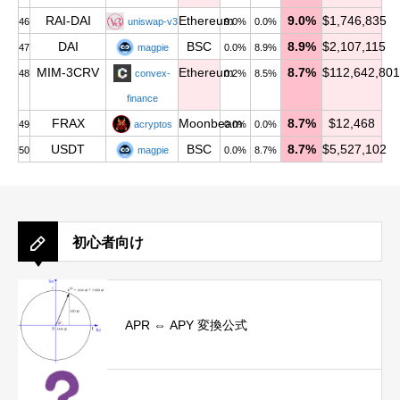
RAI-DAI
Ethereum
9.0%
$1,746,835
46
uniswap-v3
9.0%
0.0%
DAI
BSC
8.9%
$2,107,115
47
magpie
0.0%
8.9%
MIM-3CRV
Ethereum
8.7%
$112,642,801
48
convex-
0.2%
8.5%
finance
FRAX
Moonbeam
8.7%
$12,468
49
acryptos
0.0%
0.0%
USDT
BSC
8.7%
$5,527,102
50
magpie
0.0%
8.7%
初心者向け
APR ⇔ APY 変換公式