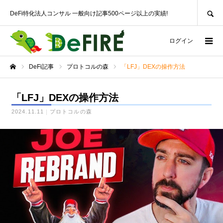
SEARCH
DeFi特化法人コンサル 一般向け記事500ページ以上の実績!
ログイン
DeFi記事
プロトコルの森
「LFJ」DEXの操作方法
ホーム
「LFJ」DEXの操作方法
2024.11.11
プロトコルの森