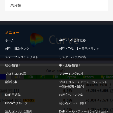
未分類
メニュー
ホーム
APY・TVL全体推移
APY 日次ランク
APY・TVL 1ヶ月平均ランク
ステーブルコインリスト
リスク・ハックの谷
初心者向け
中・上級者向け
プロトコルの森
ファーミングの村
翻訳記事
プロトコル・チェーン・ウォレット
一覧(+感想・紹介)
DeFi用語集
お役立ちリンク集
Discordグループ
初心者メンバー向け
法人コンサルご案内
DeFiイールドファーミングされたい