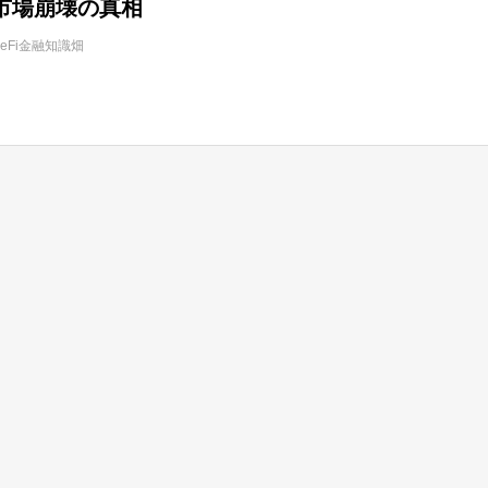
市場崩壊の真相
DeFi金融知識畑