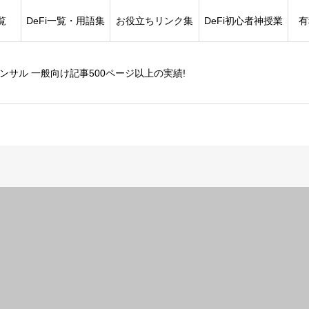
覧
DeFi一覧・用語集
お役立ちリンク集
DeFi初心者神授業
有
コンサル 一般向け記事500ページ以上の実績!