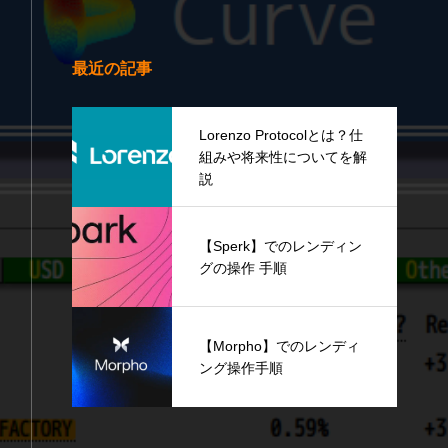
最近の記事
Lorenzo Protocolとは？仕
組みや将来性についてを解
説
【Sperk】でのレンディン
グの操作 手順
【Morpho】でのレンディ
ング操作手順