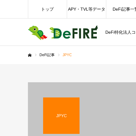
トップ
APY・TVL等データ
DeFi記事一
DeFi特化法人
DeFi記事
JPYC
ホーム
JPYC