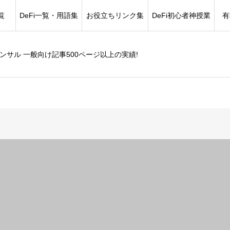
覧
DeFi一覧・用語集
お役立ちリンク集
DeFi初心者神授業
有
コンサル 一般向け記事500ページ以上の実績!