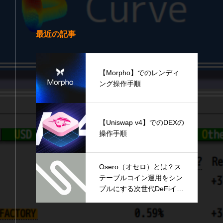
最近の記事
【Morpho】でのレンディ
ング操作手順
【Uniswap v4】でのDEXの
操作手順
Osero（オセロ）とは？ス
テーブルコイン運用をシン
プルにする次世代DeFiイン
フラを解説