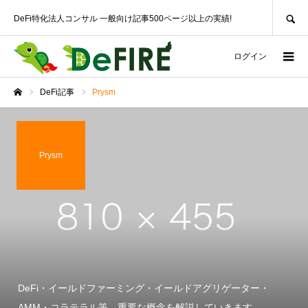
SEARCH
DeFi特化法人コンサル 一般向け記事500ページ以上の実績!
ログイン
DeFi記事
Prysm
ホーム
Prysm
DeFi・イールドファーミング・イールドアグリゲーター・
AMM・コラテラル等、重要な概念を解説していきます。