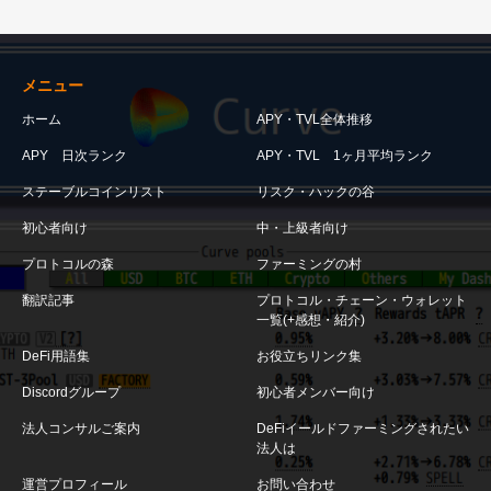
メニュー
ホーム
APY・TVL全体推移
APY 日次ランク
APY・TVL 1ヶ月平均ランク
ステーブルコインリスト
リスク・ハックの谷
初心者向け
中・上級者向け
プロトコルの森
ファーミングの村
翻訳記事
プロトコル・チェーン・ウォレット
一覧(+感想・紹介)
DeFi用語集
お役立ちリンク集
Discordグループ
初心者メンバー向け
法人コンサルご案内
DeFiイールドファーミングされたい
法人は
運営プロフィール
お問い合わせ