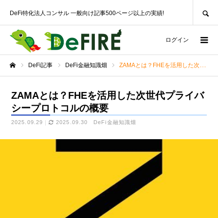
SEARCH
DeFi特化法人コンサル 一般向け記事500ページ以上の実績!
ログイン
DeFi記事
DeFi金融知識畑
ZAMAとは？FHEを活用した次世代プライバシープロトコルの概要
ホーム
ZAMAとは？FHEを活用した次世代プライバ
シープロトコルの概要
2025.09.29
2025.09.30
DeFi金融知識畑