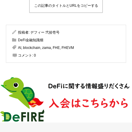
この記事のタイトルとURLをコピーする
投稿者:
デフィー 弐拾壱号
DeFi金融知識畑
AI
,
blockchain
,
zama
,
FHE
,
FHEVM
コメント:
0