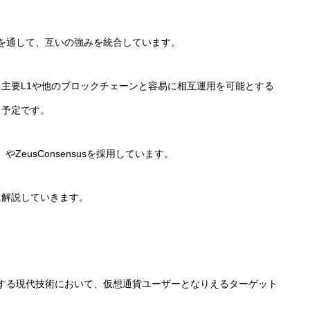
DeFiを通して、互いの強みを統合しています。
とで、主要L1や他のブロックチェーンと容易に相互運用を可能とする
く予定です。
ry）やZeusConsensusを採用しています。
に解説していきます。
行する現代技術において、仮想通貨ユーザーとなりえるターゲット
。