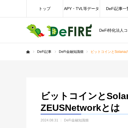
トップ
APY・TVL等データ
DeFi記事一
DeFi特化法人
DeFi記事
DeFi金融知識畑
ビットコインとSolanaの
ホーム
ビットコインとSol
ZEUSNetworkとは
2024.08.31
DeFi金融知識畑