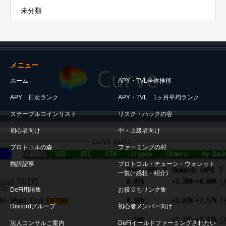
未分類
メニュー
ホーム
APY・TVL全体推移
APY 日次ランク
APY・TVL 1ヶ月平均ランク
ステーブルコインリスト
リスク・ハックの谷
初心者向け
中・上級者向け
プロトコルの森
ファーミングの村
翻訳記事
プロトコル・チェーン・ウォレット
一覧(+感想・紹介)
DeFi用語集
お役立ちリンク集
Discordグループ
初心者メンバー向け
法人コンサルご案内
DeFiイールドファーミングされたい