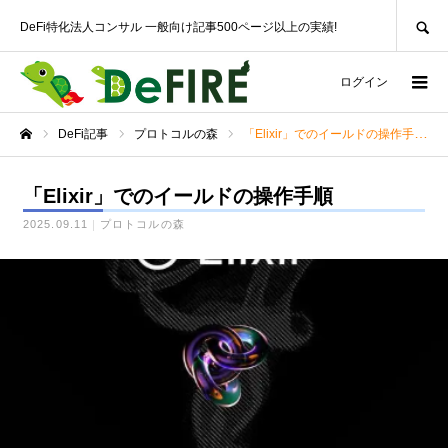
SEARCH
DeFi特化法人コンサル 一般向け記事500ページ以上の実績!
ログイン
DeFi記事
プロトコルの森
「Elixir」でのイールドの操作手順
ホーム
「Elixir」でのイールドの操作手順
2025.09.11
プロトコルの森