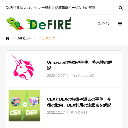
SEARCH
DeFi特化法人コンサル 一般向け記事500ページ以上の実績!
ログイン
DeFi記事
ハッキング
ホーム
Uniswapの特徴や事件、将来性の解
説
2022.12.27
プロトコルの森
CEXとDEXの特徴や過去の事件、今
後の動向、DEX利用の注意点を解説
2022.12.17
初心者向け