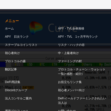
メニュー
ホーム
APY・TVL全体推移
APY 日次ランク
APY・TVL 1ヶ月平均ランク
ステーブルコインリスト
リスク・ハックの谷
初心者向け
中・上級者向け
プロトコルの森
ファーミングの村
翻訳記事
プロトコル・チェーン・ウォレット
一覧(+感想・紹介)
DeFi用語集
お役立ちリンク集
Discordグループ
初心者メンバー向け
法人コンサルご案内
DeFiイールドファーミングされたい
法人は