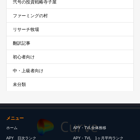
弐号の投資戦略寺子屋
ファーミングの村
リサーチ牧場
翻訳記事
初心者向け
中・上級者向け
未分類
メニュー
ホーム
APY・TVL全体推移
APY 日次ランク
APY・TVL 1ヶ月平均ランク