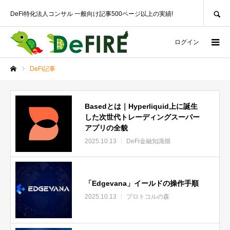
SEARCH
DeFi特化法人コンサル 一般向け記事500ページ以上の実績!
ログイン
DeFi記事
ホーム
Basedとは｜Hyperliquid上に誕生
した次世代トレーディングスーパー
アプリの全貌
2025.10.13
DeFi金融知識畑
「Edgevana」イールドの操作手順
2025.10.13
プロトコルの森