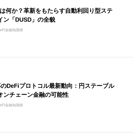
dXとは何か？革新をもたらす自動利回り型ステ
イン「DUSD」の全貌
DeFi金融知識畑
応のDeFiプロトコル最新動向：円ステーブル
オンチェーン金融の可能性
DeFi金融知識畑