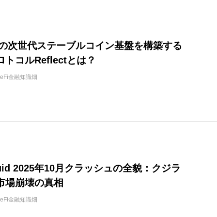
na発の次世代ステーブルコイン基盤を構築する
トコルReflectとは？
DeFi金融知識畑
iquid 2025年10月クラッシュの全貌：クジラ
市場崩壊の真相
DeFi金融知識畑