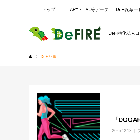
トップ
APY・TVL等データ
DeFi記事一
DeFi特化法人
DeFi記事
ホーム
「DOOA
2025.12.13