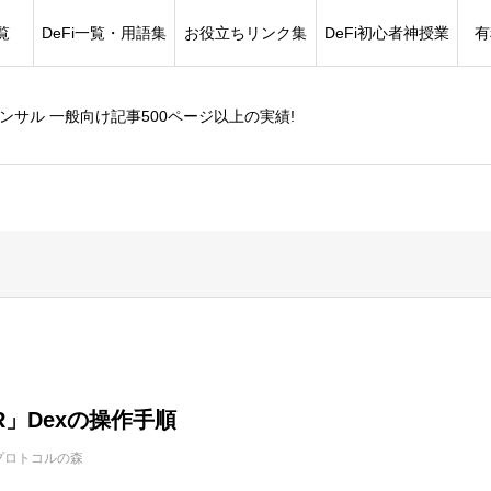
覧
DeFi一覧・用語集
お役立ちリンク集
DeFi初心者神授業
有
コンサル 一般向け記事500ページ以上の実績!
R」Dexの操作手順
プロトコルの森