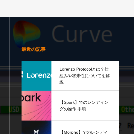
最近の記事
Lorenzo Protocolとは？仕
組みや将来性についてを解
説
【Sperk】でのレンディン
グの操作 手順
【Morpho】でのレンディ