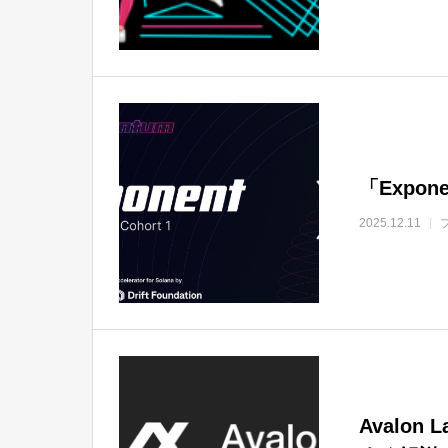
「Expon
2025.12.11
Avalo