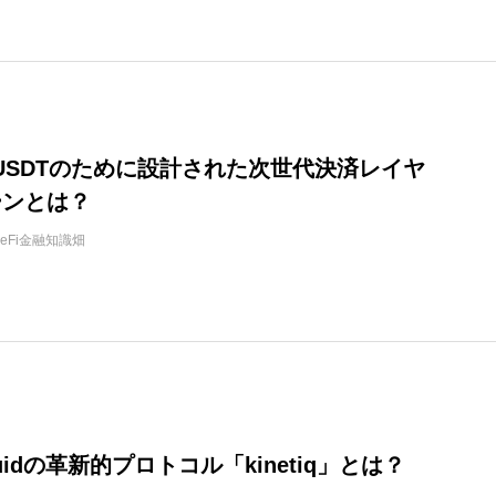
e：USDTのために設計された次世代決済レイヤ
ーンとは？
DeFi金融知識畑
iquidの革新的プロトコル「kinetiq」とは？