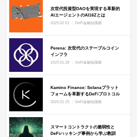
次世代投資型DAOを実現する革新的
AIエージェントのAI16Zとは
2025.02.01
DeFi金融知識畑
Perena: 次世代のステーブルコイン
インフラ
2025.01.28
DeFi金融知識畑
Kamino Finance: Solanaプラット
フォームを革新するDeFiプロトコル
2025.01.25
DeFi金融知識畑
スマートコントラクトの脆弱性と
DeFiハッキング事例から学ぶ教訓