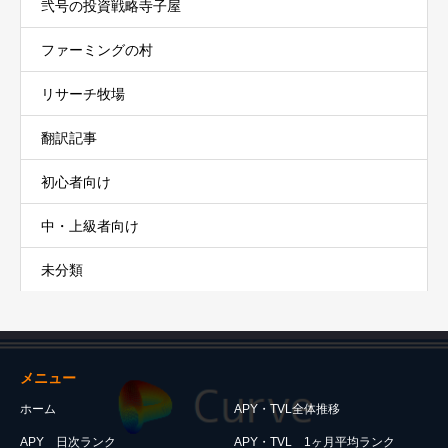
弐号の投資戦略寺子屋
ファーミングの村
リサーチ牧場
翻訳記事
初心者向け
中・上級者向け
未分類
メニュー
ホーム
APY・TVL全体推移
APY 日次ランク
APY・TVL 1ヶ月平均ランク