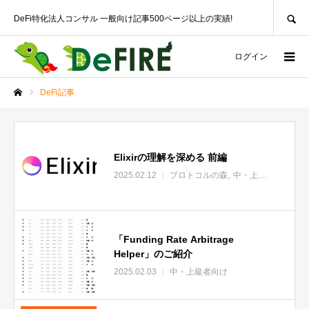
SEARCH
DeFi特化法人コンサル 一般向け記事500ページ以上の実績!
ログイン
DeFi記事
ホーム
Elixirの理解を深める 前編
2025.02.12
プロトコルの森
中・上級者向け
「Funding Rate Arbitrage
Helper」のご紹介
2025.02.03
中・上級者向け