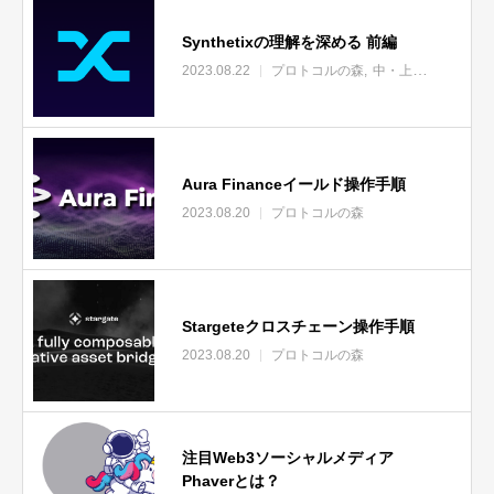
Synthetixの理解を深める 前編
2023.08.22
プロトコルの森
中・上級者向け
未
Aura Financeイールド操作手順
2023.08.20
プロトコルの森
Stargeteクロスチェーン操作手順
2023.08.20
プロトコルの森
注目Web3ソーシャルメディア
Phaverとは？