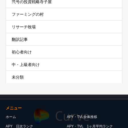
弐号の投資戦略寺子屋
ファーミングの村
リサーチ牧場
翻訳記事
初心者向け
中・上級者向け
未分類
メニュー
ホーム
APY・TVL全体推移
APY 日次ランク
APY・TVL 1ヶ月平均ランク