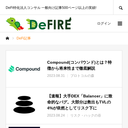
SEARCH
DeFi特化法人コンサル 一般向け記事500ページ以上の実績!
ログイン
DeFi記事
ホーム
Compound(コンパウンド)とは？特
徴から将来性まで徹底解説
2023.08.31
プロトコルの森
【速報】大手DEX「Balancer」に致
命的なバグ。大部分は救出もTVLの
4%が依然としてリスク下に
2023.08.24
リスク・ハックの谷