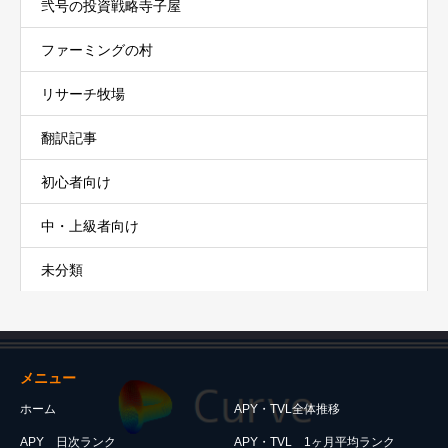
弐号の投資戦略寺子屋
ファーミングの村
リサーチ牧場
翻訳記事
初心者向け
中・上級者向け
未分類
メニュー
ホーム
APY・TVL全体推移
APY 日次ランク
APY・TVL 1ヶ月平均ランク