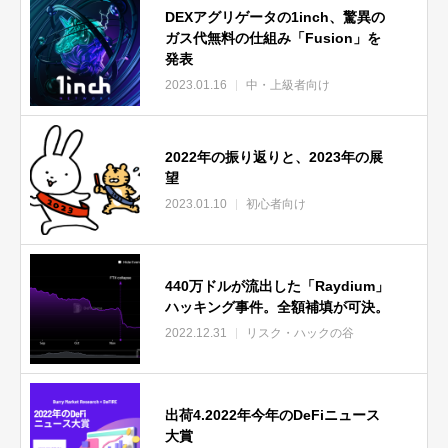
DEXアグリゲータの1inch、驚異の
ガス代無料の仕組み「Fusion」を
発表
2023.01.16
中・上級者向け
2022年の振り返りと、2023年の展
望
2023.01.10
初心者向け
440万ドルが流出した「Raydium」
ハッキング事件。全額補填が可決。
2022.12.31
リスク・ハックの谷
出荷4.2022年今年のDeFiニュース
大賞