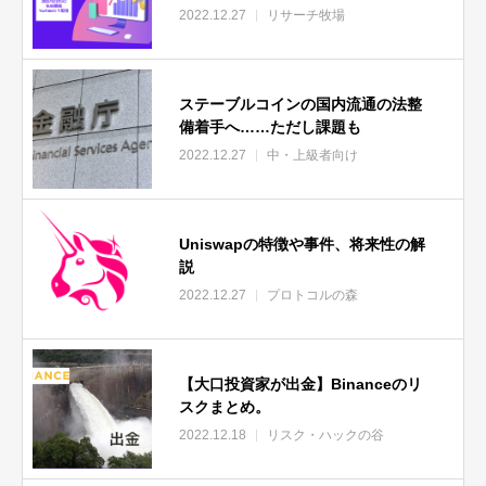
2022.12.27
リサーチ牧場
ステーブルコインの国内流通の法整
備着手へ……ただし課題も
2022.12.27
中・上級者向け
Uniswapの特徴や事件、将来性の解
説
2022.12.27
プロトコルの森
【大口投資家が出金】Binanceのリ
スクまとめ。
2022.12.18
リスク・ハックの谷