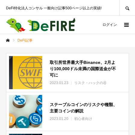
SEARCH
DeFi特化法人コンサル 一般向け記事500ページ以上の実績!
ログイン
DeFi記事
ホーム
取引所世界最大手Binance、2月よ
り100,000ドル未満の国際送金が不
可に
2023.01.23
リスク・ハックの谷
ステーブルコインのリスクや種類、
主要コインの解説
2023.01.20
初心者向け